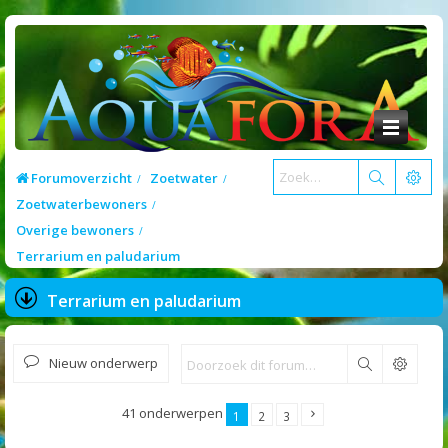
Forumoverzicht
Zoetwater
Zoetwaterbewoners
Overige bewoners
Terrarium en paludarium
Terrarium en paludarium
Nieuw onderwerp
Zoek
41 onderwerpen
1
2
3