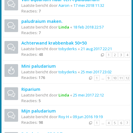
Laatste bericht door
Aaron
«
17 mei 2018 11:32
Reacties:
7
paludraium maken.
Laatste bericht door
Linda
«
18 feb 2018 22:57
Reacties:
7
Achterwand krabbenbak 50×50
Laatste bericht door
tobyderks
«
21 aug 2017 22:21
Reacties:
48
1
2
3
4
Mini paludarium
Laatste bericht door
tobyderks
«
25 mei 2017 23:02
Reacties:
176
1
…
9
10
11
12
Riparium
Laatste bericht door
Linda
«
25 mei 2017 22:12
Reacties:
5
Mijn paludarium
Laatste bericht door
Roy H
«
09 jun 2016 19:19
Reacties:
98
1
…
4
5
6
7