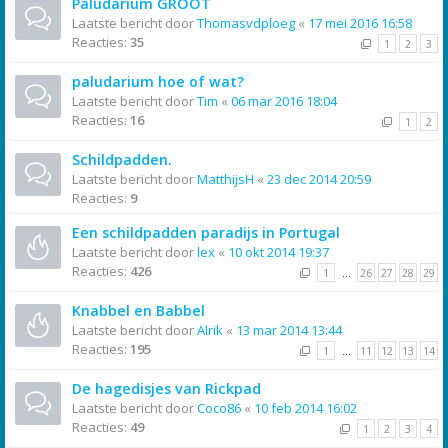
Paludarium GROOT
Laatste bericht door
Thomasvdploeg
«
17 mei 2016 16:58
Reacties:
35
1
2
3
paludarium hoe of wat?
Laatste bericht door
Tim
«
06 mar 2016 18:04
Reacties:
16
1
2
Schildpadden.
Laatste bericht door
MatthijsH
«
23 dec 2014 20:59
Reacties:
9
Een schildpadden paradijs in Portugal
Laatste bericht door
lex
«
10 okt 2014 19:37
Reacties:
426
1
…
26
27
28
29
Knabbel en Babbel
Laatste bericht door
Alrik
«
13 mar 2014 13:44
Reacties:
195
1
…
11
12
13
14
De hagedisjes van Rickpad
Laatste bericht door
Coco86
«
10 feb 2014 16:02
Reacties:
49
1
2
3
4