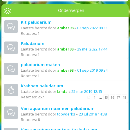
Onderwerpen
Kit paludarium
Laatste bericht door
amber98
«
02 sep 2022 08:11
Reacties:
1
Paludarium
Laatste bericht door
amber98
«
29 mei 2022 17:44
Reacties:
1
paludarium maken
Laatste bericht door
amber98
«
01 sep 2019 09:34
Reacties:
1
Krabben paludarium
Laatste bericht door
Linda
«
25 mar 2019 12:15
Reacties:
257
1
…
15
16
17
18
Van aquarium naar een paludarium
Laatste bericht door
tobyderks
«
23 jul 2018 14:38
Reacties:
8
Van aquarium naar terr-/paludarium