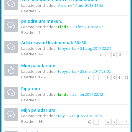
Laatste bericht door
Aaron
«
17 mei 2018 11:32
Reacties:
7
paludraium maken.
Laatste bericht door
Linda
«
18 feb 2018 22:57
Reacties:
7
Achterwand krabbenbak 50×50
Laatste bericht door
tobyderks
«
21 aug 2017 22:21
Reacties:
48
1
2
3
4
Mini paludarium
Laatste bericht door
tobyderks
«
25 mei 2017 23:02
Reacties:
176
1
…
9
10
11
12
Riparium
Laatste bericht door
Linda
«
25 mei 2017 22:12
Reacties:
5
Mijn paludarium
Laatste bericht door
Roy H
«
09 jun 2016 19:19
Reacties:
98
1
…
4
5
6
7