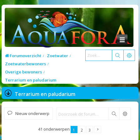
Forumoverzicht
Zoetwater
Zoetwaterbewoners
Overige bewoners
Terrarium en paludarium
Terrarium en paludarium
Nieuw onderwerp
Zoek
41 onderwerpen
1
2
3