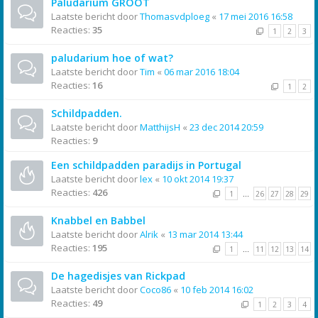
Paludarium GROOT
Laatste bericht door
Thomasvdploeg
«
17 mei 2016 16:58
Reacties:
35
1
2
3
paludarium hoe of wat?
Laatste bericht door
Tim
«
06 mar 2016 18:04
Reacties:
16
1
2
Schildpadden.
Laatste bericht door
MatthijsH
«
23 dec 2014 20:59
Reacties:
9
Een schildpadden paradijs in Portugal
Laatste bericht door
lex
«
10 okt 2014 19:37
Reacties:
426
1
…
26
27
28
29
Knabbel en Babbel
Laatste bericht door
Alrik
«
13 mar 2014 13:44
Reacties:
195
1
…
11
12
13
14
De hagedisjes van Rickpad
Laatste bericht door
Coco86
«
10 feb 2014 16:02
Reacties:
49
1
2
3
4