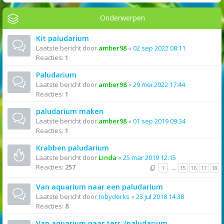
Onderwerpen
Kit paludarium
Laatste bericht door
amber98
«
02 sep 2022 08:11
Reacties:
1
Paludarium
Laatste bericht door
amber98
«
29 mei 2022 17:44
Reacties:
1
paludarium maken
Laatste bericht door
amber98
«
01 sep 2019 09:34
Reacties:
1
Krabben paludarium
Laatste bericht door
Linda
«
25 mar 2019 12:15
Reacties:
257
1
…
15
16
17
18
Van aquarium naar een paludarium
Laatste bericht door
tobyderks
«
23 jul 2018 14:38
Reacties:
8
Van aquarium naar terr-/paludarium