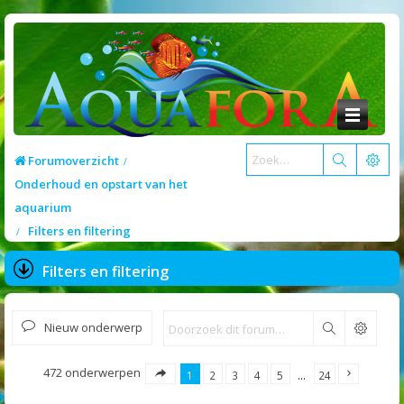
Forumoverzicht
Onderhoud en opstart van het
aquarium
Filters en filtering
Filters en filtering
Nieuw onderwerp
Zoek
472 onderwerpen
1
2
3
4
5
…
24