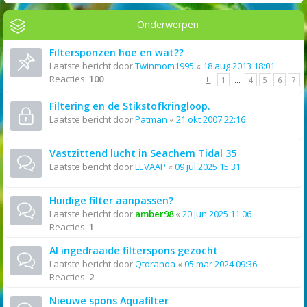
Onderwerpen
Filtersponzen hoe en wat??
Laatste bericht door
Twinmom1995
«
18 aug 2013 18:01
Reacties:
100
1
…
4
5
6
7
Filtering en de Stikstofkringloop.
Laatste bericht door
Patman
«
21 okt 2007 22:16
Vastzittend lucht in Seachem Tidal 35
Laatste bericht door
LEVAAP
«
09 jul 2025 15:31
Huidige filter aanpassen?
Laatste bericht door
amber98
«
20 jun 2025 11:06
Reacties:
1
Al ingedraaide filterspons gezocht
Laatste bericht door
Qtoranda
«
05 mar 2024 09:36
Reacties:
2
Nieuwe spons Aquafilter