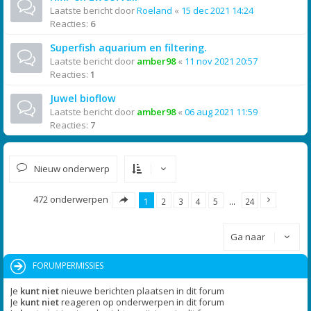
Laatste bericht door
Roeland
«
15 dec 2021 14:24
Reacties:
6
Superfish aquarium en filtering.
Laatste bericht door
amber98
«
11 nov 2021 20:57
Reacties:
1
Juwel bioflow
Laatste bericht door
amber98
«
06 aug 2021 11:59
Reacties:
7
Nieuw onderwerp
472 onderwerpen
1
2
3
4
5
…
24
Ga naar
FORUMPERMISSIES
Je
kunt niet
nieuwe berichten plaatsen in dit forum
Je
kunt niet
reageren op onderwerpen in dit forum