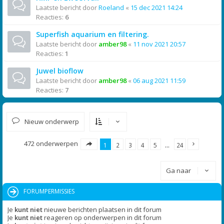
Laatste bericht door
Roeland
«
15 dec 2021 14:24
Reacties:
6
Superfish aquarium en filtering.
Laatste bericht door
amber98
«
11 nov 2021 20:57
Reacties:
1
Juwel bioflow
Laatste bericht door
amber98
«
06 aug 2021 11:59
Reacties:
7
Nieuw onderwerp
472 onderwerpen
1
2
3
4
5
…
24
Ga naar
FORUMPERMISSIES
Je
kunt niet
nieuwe berichten plaatsen in dit forum
Je
kunt niet
reageren op onderwerpen in dit forum