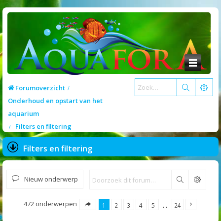
Forumoverzicht
Onderhoud en opstart van het
aquarium
Filters en filtering
Filters en filtering
Nieuw onderwerp
Zoek
472 onderwerpen
1
2
3
4
5
…
24