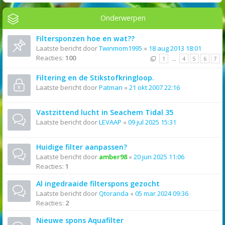
Onderwerpen
Filtersponzen hoe en wat??
Laatste bericht door
Twinmom1995
«
18 aug 2013 18:01
Reacties:
100
1
…
4
5
6
7
Filtering en de Stikstofkringloop.
Laatste bericht door
Patman
«
21 okt 2007 22:16
Vastzittend lucht in Seachem Tidal 35
Laatste bericht door
LEVAAP
«
09 jul 2025 15:31
Huidige filter aanpassen?
Laatste bericht door
amber98
«
20 jun 2025 11:06
Reacties:
1
Al ingedraaide filterspons gezocht
Laatste bericht door
Qtoranda
«
05 mar 2024 09:36
Reacties:
2
Nieuwe spons Aquafilter