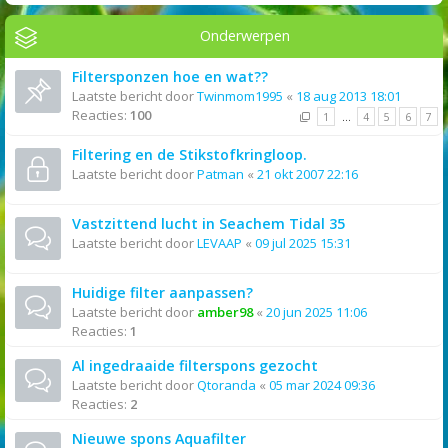
Onderwerpen
Filtersponzen hoe en wat??
Laatste bericht door
Twinmom1995
«
18 aug 2013 18:01
Reacties:
100
1
…
4
5
6
7
Filtering en de Stikstofkringloop.
Laatste bericht door
Patman
«
21 okt 2007 22:16
Vastzittend lucht in Seachem Tidal 35
Laatste bericht door
LEVAAP
«
09 jul 2025 15:31
Huidige filter aanpassen?
Laatste bericht door
amber98
«
20 jun 2025 11:06
Reacties:
1
Al ingedraaide filterspons gezocht
Laatste bericht door
Qtoranda
«
05 mar 2024 09:36
Reacties:
2
Nieuwe spons Aquafilter