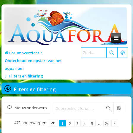
Forumoverzicht
Onderhoud en opstart van het
aquarium
Filters en filtering
Filters en filtering
Nieuw onderwerp
Zoek
472 onderwerpen
1
2
3
4
5
…
24