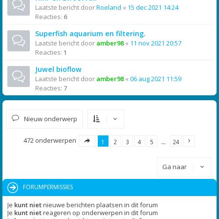
Laatste bericht door
Roeland
«
15 dec 2021 14:24
Reacties:
6
Superfish aquarium en filtering.
Laatste bericht door
amber98
«
11 nov 2021 20:57
Reacties:
1
Juwel bioflow
Laatste bericht door
amber98
«
06 aug 2021 11:59
Reacties:
7
Nieuw onderwerp
472 onderwerpen
1
2
3
4
5
…
24
Ga naar
FORUMPERMISSIES
Je
kunt niet
nieuwe berichten plaatsen in dit forum
Je
kunt niet
reageren op onderwerpen in dit forum