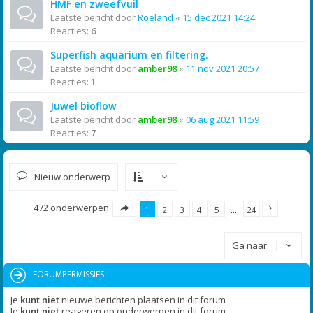
HMF en zweefvuil
Laatste bericht door
Roeland
«
15 dec 2021 14:24
Reacties:
6
Superfish aquarium en filtering.
Laatste bericht door
amber98
«
11 nov 2021 20:57
Reacties:
1
Juwel bioflow
Laatste bericht door
amber98
«
06 aug 2021 11:59
Reacties:
7
Nieuw onderwerp
472 onderwerpen
1
2
3
4
5
…
24
Ga naar
FORUMPERMISSIES
Je
kunt niet
nieuwe berichten plaatsen in dit forum
Je
kunt niet
reageren op onderwerpen in dit forum