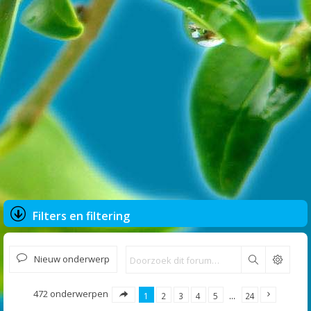
Filters en filtering
Nieuw onderwerp
Zoek
472 onderwerpen
1
2
3
4
5
…
24