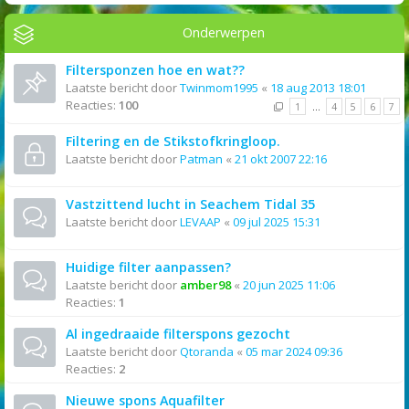
Onderwerpen
Filtersponzen hoe en wat??
Laatste bericht door
Twinmom1995
«
18 aug 2013 18:01
Reacties:
100
1
…
4
5
6
7
Filtering en de Stikstofkringloop.
Laatste bericht door
Patman
«
21 okt 2007 22:16
Vastzittend lucht in Seachem Tidal 35
Laatste bericht door
LEVAAP
«
09 jul 2025 15:31
Huidige filter aanpassen?
Laatste bericht door
amber98
«
20 jun 2025 11:06
Reacties:
1
Al ingedraaide filterspons gezocht
Laatste bericht door
Qtoranda
«
05 mar 2024 09:36
Reacties:
2
Nieuwe spons Aquafilter