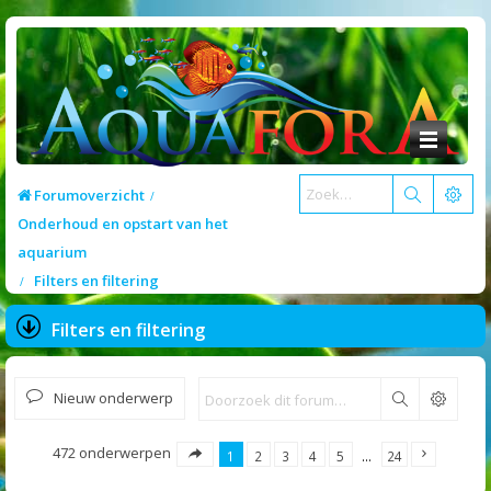
Forumoverzicht
Onderhoud en opstart van het
aquarium
Filters en filtering
Filters en filtering
Nieuw onderwerp
Zoek
472 onderwerpen
1
2
3
4
5
…
24