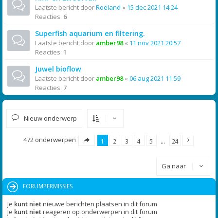
Laatste bericht door
Roeland
«
15 dec 2021 14:24
Reacties:
6
Superfish aquarium en filtering.
Laatste bericht door
amber98
«
11 nov 2021 20:57
Reacties:
1
Juwel bioflow
Laatste bericht door
amber98
«
06 aug 2021 11:59
Reacties:
7
Nieuw onderwerp
472 onderwerpen
1
2
3
4
5
…
24
Ga naar
FORUMPERMISSIES
Je
kunt niet
nieuwe berichten plaatsen in dit forum
Je
kunt niet
reageren op onderwerpen in dit forum