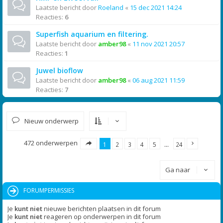
Laatste bericht door
Roeland
«
15 dec 2021 14:24
Reacties:
6
Superfish aquarium en filtering.
Laatste bericht door
amber98
«
11 nov 2021 20:57
Reacties:
1
Juwel bioflow
Laatste bericht door
amber98
«
06 aug 2021 11:59
Reacties:
7
Nieuw onderwerp
472 onderwerpen
1
2
3
4
5
…
24
Ga naar
FORUMPERMISSIES
Je
kunt niet
nieuwe berichten plaatsen in dit forum
Je
kunt niet
reageren op onderwerpen in dit forum