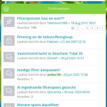
Onderwerpen
Filtersponzen hoe en wat??
Laatste bericht door
Twinmom1995
«
18 aug 2013 18:01
Reacties:
100
1
…
4
5
6
7
Filtering en de Stikstofkringloop.
Laatste bericht door
Patman
«
21 okt 2007 22:16
Vastzittend lucht in Seachem Tidal 35
Laatste bericht door
LEVAAP
«
09 jul 2025 15:31
Huidige filter aanpassen?
Laatste bericht door
amber98
«
20 jun 2025 11:06
Reacties:
1
Al ingedraaide filterspons gezocht
Laatste bericht door
Qtoranda
«
05 mar 2024 09:36
Reacties:
2
Nieuwe spons Aquafilter