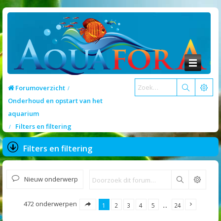
Forumoverzicht
Onderhoud en opstart van het
aquarium
Filters en filtering
Filters en filtering
Nieuw onderwerp
Zoek
472 onderwerpen
1
2
3
4
5
…
24