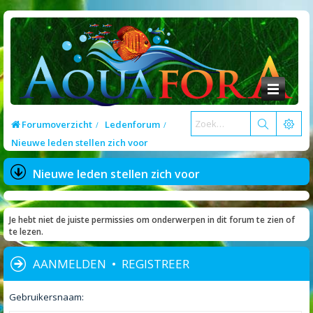
Forumoverzicht
Ledenforum
Nieuwe leden stellen zich voor
Nieuwe leden stellen zich voor
Je hebt niet de juiste permissies om onderwerpen in dit forum te zien of
te lezen.
AANMELDEN
•
REGISTREER
Gebruikersnaam: