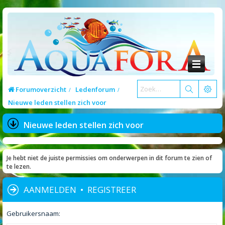
Forumoverzicht
Ledenforum
Nieuwe leden stellen zich voor
Nieuwe leden stellen zich voor
Je hebt niet de juiste permissies om onderwerpen in dit forum te zien of
te lezen.
AANMELDEN
•
REGISTREER
Gebruikersnaam: