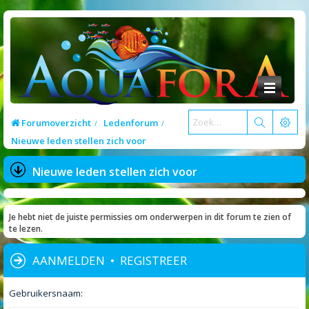
Forumoverzicht
Ledenforum
Nieuwe leden stellen zich voor
Nieuwe leden stellen zich voor
Je hebt niet de juiste permissies om onderwerpen in dit forum te zien of
te lezen.
AANMELDEN
•
REGISTREER
Gebruikersnaam: