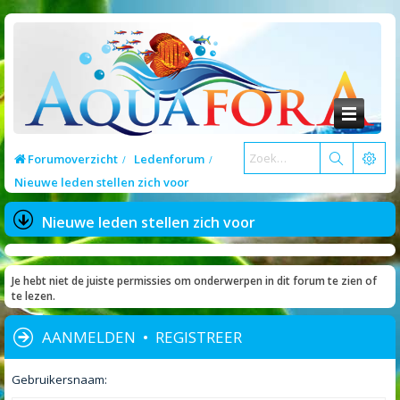
Forumoverzicht
Ledenforum
Nieuwe leden stellen zich voor
Nieuwe leden stellen zich voor
Je hebt niet de juiste permissies om onderwerpen in dit forum te zien of
te lezen.
AANMELDEN
•
REGISTREER
Gebruikersnaam: