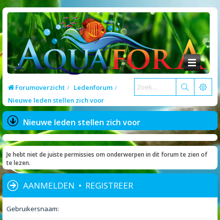
Forumoverzicht
Ledenforum
Nieuwe leden stellen zich voor
Nieuwe leden stellen zich voor
Je hebt niet de juiste permissies om onderwerpen in dit forum te zien of
te lezen.
AANMELDEN
•
REGISTREER
Gebruikersnaam: