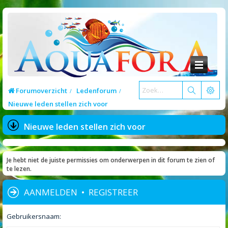
Forumoverzicht
Ledenforum
Nieuwe leden stellen zich voor
Nieuwe leden stellen zich voor
Je hebt niet de juiste permissies om onderwerpen in dit forum te zien of
te lezen.
AANMELDEN
•
REGISTREER
Gebruikersnaam: