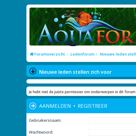
Forumoverzicht
Ledenforum
Nieuwe leden stell
Nieuwe leden stellen zich voor
Je hebt niet de juiste permissies om onderwerpen in dit forum 
AANMELDEN
•
REGISTREER
Gebruikersnaam:
Wachtwoord: