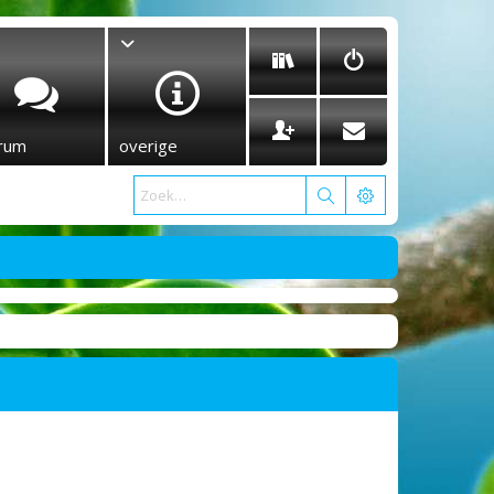
rum
overige