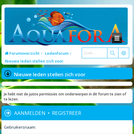
Forumoverzicht
Ledenforum
Nieuwe leden stellen zich voor
Nieuwe leden stellen zich voor
Je hebt niet de juiste permissies om onderwerpen in dit forum te zien of
te lezen.
AANMELDEN
•
REGISTREER
Gebruikersnaam: