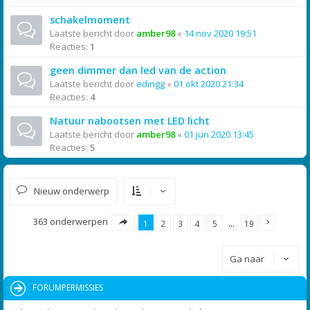
schakelmoment
Laatste bericht door
amber98
«
14 nov 2020 19:51
Reacties:
1
geen dimmer dan led van de action
Laatste bericht door
edingg
«
01 okt 2020 21:34
Reacties:
4
Natuur nabootsen met LED licht
Laatste bericht door
amber98
«
01 jun 2020 13:45
Reacties:
5
Nieuw onderwerp
363 onderwerpen
1
2
3
4
5
…
19
Ga naar
FORUMPERMISSIES