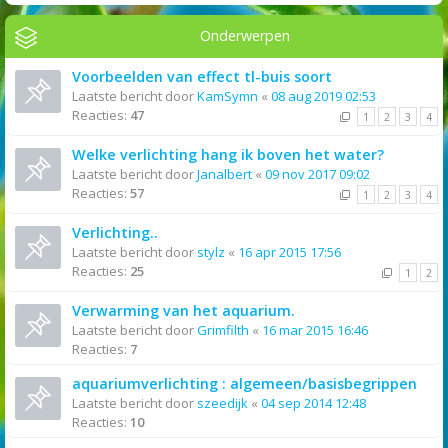
Onderwerpen
Voorbeelden van effect tl-buis soort
Laatste bericht door
KamSymn
«
08 aug 2019 02:53
Reacties:
47
1
2
3
4
Welke verlichting hang ik boven het water?
Laatste bericht door
Janalbert
«
09 nov 2017 09:02
Reacties:
57
1
2
3
4
Verlichting..
Laatste bericht door
stylz
«
16 apr 2015 17:56
Reacties:
25
1
2
Verwarming van het aquarium.
Laatste bericht door
Grimfilth
«
16 mar 2015 16:46
Reacties:
7
aquariumverlichting : algemeen/basisbegrippen
Laatste bericht door
szeedijk
«
04 sep 2014 12:48
Reacties:
10