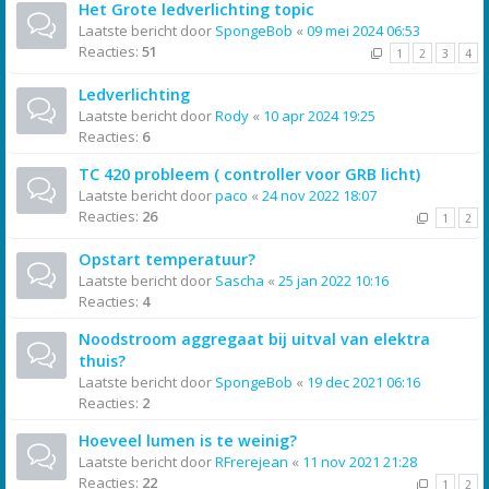
Het Grote ledverlichting topic
Laatste bericht door
SpongeBob
«
09 mei 2024 06:53
Reacties:
51
1
2
3
4
Ledverlichting
Laatste bericht door
Rody
«
10 apr 2024 19:25
Reacties:
6
TC 420 probleem ( controller voor GRB licht)
Laatste bericht door
paco
«
24 nov 2022 18:07
Reacties:
26
1
2
Opstart temperatuur?
Laatste bericht door
Sascha
«
25 jan 2022 10:16
Reacties:
4
Noodstroom aggregaat bij uitval van elektra
thuis?
Laatste bericht door
SpongeBob
«
19 dec 2021 06:16
Reacties:
2
Hoeveel lumen is te weinig?
Laatste bericht door
RFrerejean
«
11 nov 2021 21:28
Reacties:
22
1
2