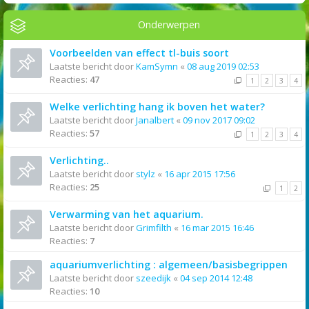
Onderwerpen
Voorbeelden van effect tl-buis soort
Laatste bericht door
KamSymn
«
08 aug 2019 02:53
Reacties:
47
1
2
3
4
Welke verlichting hang ik boven het water?
Laatste bericht door
Janalbert
«
09 nov 2017 09:02
Reacties:
57
1
2
3
4
Verlichting..
Laatste bericht door
stylz
«
16 apr 2015 17:56
Reacties:
25
1
2
Verwarming van het aquarium.
Laatste bericht door
Grimfilth
«
16 mar 2015 16:46
Reacties:
7
aquariumverlichting : algemeen/basisbegrippen
Laatste bericht door
szeedijk
«
04 sep 2014 12:48
Reacties:
10