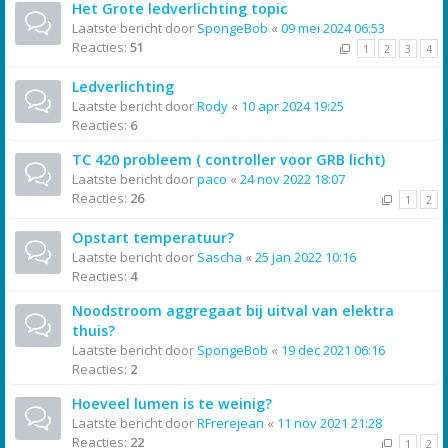
Het Grote ledverlichting topic
Laatste bericht door
SpongeBob
«
09 mei 2024 06:53
Reacties:
51
1
2
3
4
Ledverlichting
Laatste bericht door
Rody
«
10 apr 2024 19:25
Reacties:
6
TC 420 probleem ( controller voor GRB licht)
Laatste bericht door
paco
«
24 nov 2022 18:07
Reacties:
26
1
2
Opstart temperatuur?
Laatste bericht door
Sascha
«
25 jan 2022 10:16
Reacties:
4
Noodstroom aggregaat bij uitval van elektra
thuis?
Laatste bericht door
SpongeBob
«
19 dec 2021 06:16
Reacties:
2
Hoeveel lumen is te weinig?
Laatste bericht door
RFrerejean
«
11 nov 2021 21:28
Reacties:
22
1
2