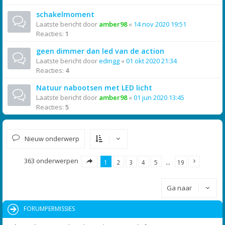
schakelmoment
Laatste bericht door
amber98
«
14 nov 2020 19:51
Reacties:
1
geen dimmer dan led van de action
Laatste bericht door
edingg
«
01 okt 2020 21:34
Reacties:
4
Natuur nabootsen met LED licht
Laatste bericht door
amber98
«
01 jun 2020 13:45
Reacties:
5
Nieuw onderwerp
363 onderwerpen
1
2
3
4
5
…
19
Ga naar
FORUMPERMISSIES