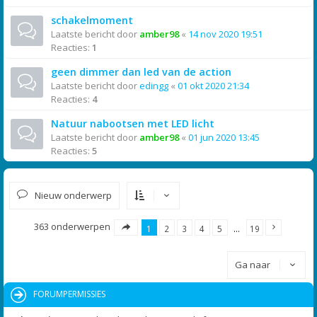
schakelmoment
Laatste bericht door
amber98
«
14 nov 2020 19:51
Reacties:
1
geen dimmer dan led van de action
Laatste bericht door
edingg
«
01 okt 2020 21:34
Reacties:
4
Natuur nabootsen met LED licht
Laatste bericht door
amber98
«
01 jun 2020 13:45
Reacties:
5
Nieuw onderwerp
363 onderwerpen
1
2
3
4
5
…
19
Ga naar
FORUMPERMISSIES