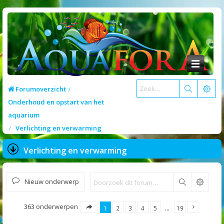
Forumoverzicht
Onderhoud en opstart van het
aquarium
Verlichting en verwarming
Verlichting en verwarming
Nieuw onderwerp
Zoek
363 onderwerpen
1
2
3
4
5
…
19