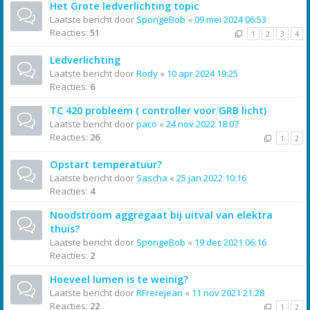
Het Grote ledverlichting topic
Laatste bericht door
SpongeBob
«
09 mei 2024 06:53
Reacties:
51
1
2
3
4
Ledverlichting
Laatste bericht door
Rody
«
10 apr 2024 19:25
Reacties:
6
TC 420 probleem ( controller voor GRB licht)
Laatste bericht door
paco
«
24 nov 2022 18:07
Reacties:
26
1
2
Opstart temperatuur?
Laatste bericht door
Sascha
«
25 jan 2022 10:16
Reacties:
4
Noodstroom aggregaat bij uitval van elektra
thuis?
Laatste bericht door
SpongeBob
«
19 dec 2021 06:16
Reacties:
2
Hoeveel lumen is te weinig?
Laatste bericht door
RFrerejean
«
11 nov 2021 21:28
Reacties:
22
1
2