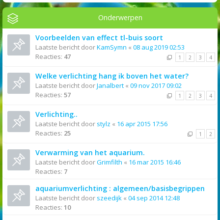
Onderwerpen
Voorbeelden van effect tl-buis soort
Laatste bericht door
KamSymn
«
08 aug 2019 02:53
Reacties:
47
1
2
3
4
Welke verlichting hang ik boven het water?
Laatste bericht door
Janalbert
«
09 nov 2017 09:02
Reacties:
57
1
2
3
4
Verlichting..
Laatste bericht door
stylz
«
16 apr 2015 17:56
Reacties:
25
1
2
Verwarming van het aquarium.
Laatste bericht door
Grimfilth
«
16 mar 2015 16:46
Reacties:
7
aquariumverlichting : algemeen/basisbegrippen
Laatste bericht door
szeedijk
«
04 sep 2014 12:48
Reacties:
10