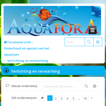
Forumoverzicht
Onderhoud en opstart van het
aquarium
Verlichting en verwarming
Verlichting en verwarming
Nieuw onderwerp
Zoek
363 onderwerpen
1
2
3
4
5
…
19