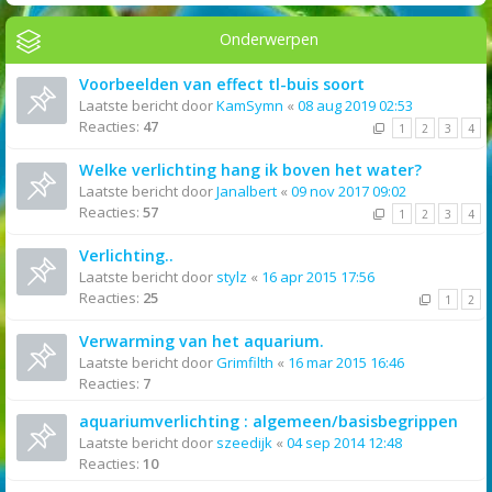
Onderwerpen
Voorbeelden van effect tl-buis soort
Laatste bericht door
KamSymn
«
08 aug 2019 02:53
Reacties:
47
1
2
3
4
Welke verlichting hang ik boven het water?
Laatste bericht door
Janalbert
«
09 nov 2017 09:02
Reacties:
57
1
2
3
4
Verlichting..
Laatste bericht door
stylz
«
16 apr 2015 17:56
Reacties:
25
1
2
Verwarming van het aquarium.
Laatste bericht door
Grimfilth
«
16 mar 2015 16:46
Reacties:
7
aquariumverlichting : algemeen/basisbegrippen
Laatste bericht door
szeedijk
«
04 sep 2014 12:48
Reacties:
10