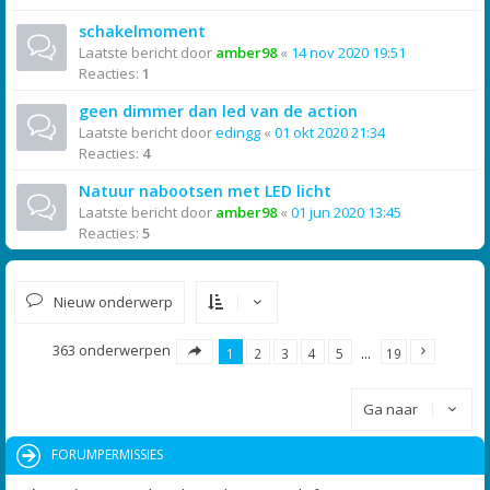
schakelmoment
Laatste bericht door
amber98
«
14 nov 2020 19:51
Reacties:
1
geen dimmer dan led van de action
Laatste bericht door
edingg
«
01 okt 2020 21:34
Reacties:
4
Natuur nabootsen met LED licht
Laatste bericht door
amber98
«
01 jun 2020 13:45
Reacties:
5
Nieuw onderwerp
363 onderwerpen
1
2
3
4
5
…
19
Ga naar
FORUMPERMISSIES