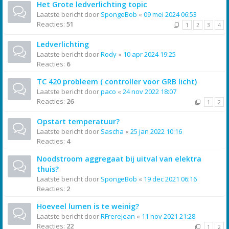
Het Grote ledverlichting topic
Laatste bericht door
SpongeBob
«
09 mei 2024 06:53
Reacties:
51
1
2
3
4
Ledverlichting
Laatste bericht door
Rody
«
10 apr 2024 19:25
Reacties:
6
TC 420 probleem ( controller voor GRB licht)
Laatste bericht door
paco
«
24 nov 2022 18:07
Reacties:
26
1
2
Opstart temperatuur?
Laatste bericht door
Sascha
«
25 jan 2022 10:16
Reacties:
4
Noodstroom aggregaat bij uitval van elektra
thuis?
Laatste bericht door
SpongeBob
«
19 dec 2021 06:16
Reacties:
2
Hoeveel lumen is te weinig?
Laatste bericht door
RFrerejean
«
11 nov 2021 21:28
Reacties:
22
1
2