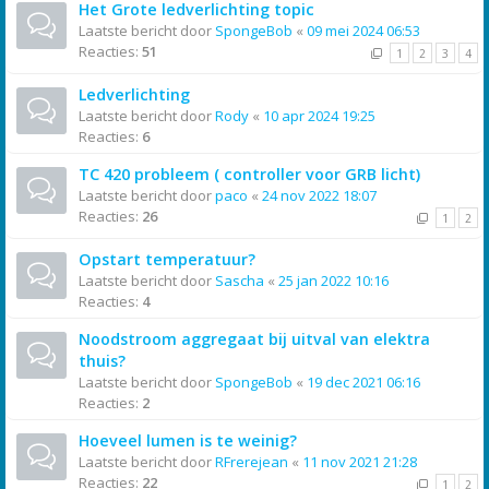
Het Grote ledverlichting topic
Laatste bericht door
SpongeBob
«
09 mei 2024 06:53
Reacties:
51
1
2
3
4
Ledverlichting
Laatste bericht door
Rody
«
10 apr 2024 19:25
Reacties:
6
TC 420 probleem ( controller voor GRB licht)
Laatste bericht door
paco
«
24 nov 2022 18:07
Reacties:
26
1
2
Opstart temperatuur?
Laatste bericht door
Sascha
«
25 jan 2022 10:16
Reacties:
4
Noodstroom aggregaat bij uitval van elektra
thuis?
Laatste bericht door
SpongeBob
«
19 dec 2021 06:16
Reacties:
2
Hoeveel lumen is te weinig?
Laatste bericht door
RFrerejean
«
11 nov 2021 21:28
Reacties:
22
1
2