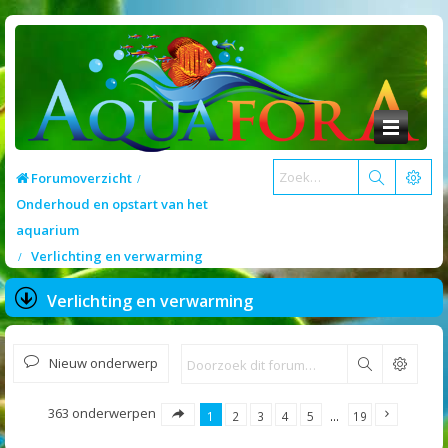
Forumoverzicht
Onderhoud en opstart van het
aquarium
Verlichting en verwarming
Verlichting en verwarming
Nieuw onderwerp
Zoek
363 onderwerpen
1
2
3
4
5
…
19