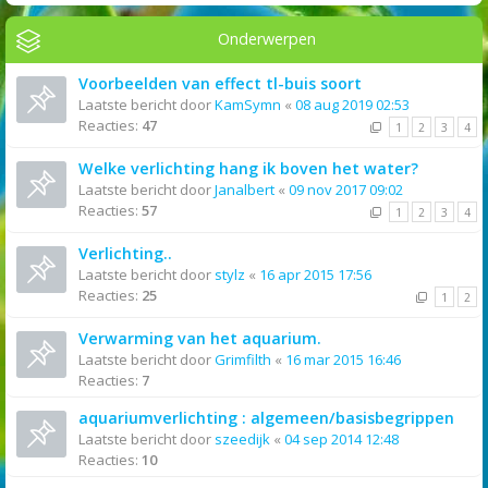
Onderwerpen
Voorbeelden van effect tl-buis soort
Laatste bericht door
KamSymn
«
08 aug 2019 02:53
Reacties:
47
1
2
3
4
Welke verlichting hang ik boven het water?
Laatste bericht door
Janalbert
«
09 nov 2017 09:02
Reacties:
57
1
2
3
4
Verlichting..
Laatste bericht door
stylz
«
16 apr 2015 17:56
Reacties:
25
1
2
Verwarming van het aquarium.
Laatste bericht door
Grimfilth
«
16 mar 2015 16:46
Reacties:
7
aquariumverlichting : algemeen/basisbegrippen
Laatste bericht door
szeedijk
«
04 sep 2014 12:48
Reacties:
10