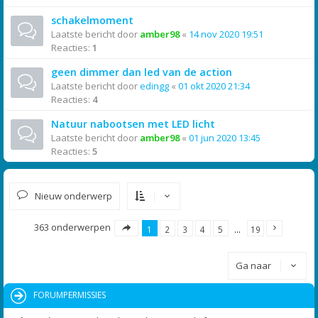
schakelmoment
Laatste bericht door
amber98
«
14 nov 2020 19:51
Reacties:
1
geen dimmer dan led van de action
Laatste bericht door
edingg
«
01 okt 2020 21:34
Reacties:
4
Natuur nabootsen met LED licht
Laatste bericht door
amber98
«
01 jun 2020 13:45
Reacties:
5
Nieuw onderwerp
363 onderwerpen
1
2
3
4
5
…
19
Ga naar
FORUMPERMISSIES