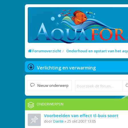
Forumoverzicht
Onderhoud en opstart van het a
Verlichting en verwarming
Nieuw onderwerp
ONDERWERPEN
Voorbeelden van effect tl-buis soort
door
Dante
»
25 okt 2007 13:05