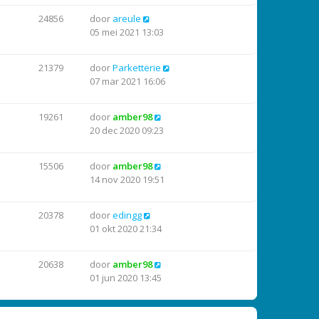
24856
door
areule
05 mei 2021 13:03
21379
door
Parketterie
07 mar 2021 16:06
19261
door
amber98
20 dec 2020 09:23
15506
door
amber98
14 nov 2020 19:51
20378
door
edingg
01 okt 2020 21:34
20638
door
amber98
01 jun 2020 13:45