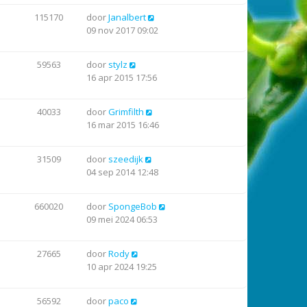
115170
door
Janalbert
09 nov 2017 09:02
59563
door
stylz
16 apr 2015 17:56
40033
door
Grimfilth
16 mar 2015 16:46
31509
door
szeedijk
04 sep 2014 12:48
660020
door
SpongeBob
09 mei 2024 06:53
27665
door
Rody
10 apr 2024 19:25
56592
door
paco