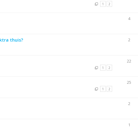
1
2
4
ktra thuis?
2
22
1
2
25
1
2
2
1