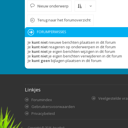
Nieuw onderwerp
Terug naar het forumoverzicht
FORUMPERMISSIES
Je
kunt niet
nieuwe berichten plaatsen in dit forum
Je
kunt niet
reageren op onderwerpen in dit forum
Je
kunt niet
je eigen berichten wijzigen in dit forum
Je
kunt niet
je eigen berichten verwijderen in dit forum
Je
kunt geen
bijlagen plaatsen in dit forum
Linkjes
Veelgestelde vr
Forumindex
Gebruikersvoorwaarden
Privacybeleid
Copyright © 2016
AquaforA