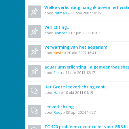
Welke verlichting hang ik boven het wat
door
Patman
»
11 nov 2007 19:36
Verlichting..
door
Biancab
»
02 jun 2008 10:02
Verwarming van het aquarium.
door
Kevin
»
20 okt 2007 16:41
aquariumverlichting : algemeen/basisbe
door
Eska
»
11 apr 2013 12:17
Het Grote ledverlichting topic
door
Haz
»
10 okt 2011 01:19
Ledverlichting
door
Rody
»
03 apr 2024 14:27
TC 420 probleem ( controller voor GRB lic