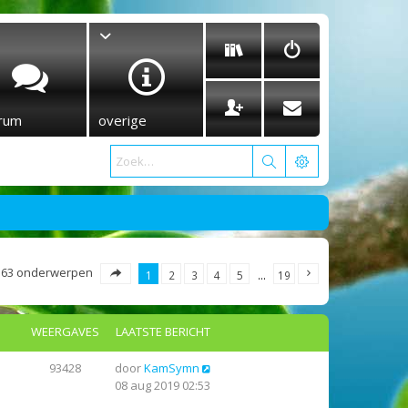
rum
overige
363 onderwerpen
1
2
3
4
5
…
19
WEERGAVES
LAATSTE BERICHT
93428
door
KamSymn
08 aug 2019 02:53