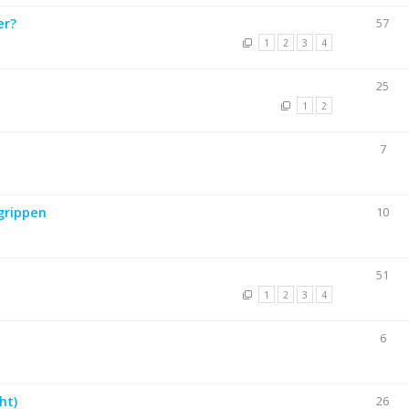
er?
57
1
2
3
4
25
1
2
7
grippen
10
51
1
2
3
4
6
ht)
26