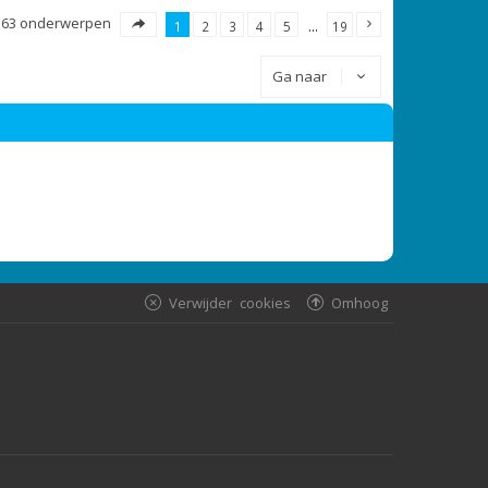
363 onderwerpen
1
2
3
4
5
…
19
Ga naar
Verwijder cookies
Omhoog