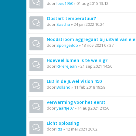
door
loes1963
»
01 aug 2015 13:12
Opstart temperatuur?
door
Sascha
»
24 jan 2022 10:24
Noodstroom aggregaat bij uitval van ele
door
SpongeBob
»
13 nov 2021 07:37
Hoeveel lumen is te weinig?
door
RFrerejean
»
21 sep 2021 14:50
LED in de Juwel Vision 450
door
Bolland
»
11 feb 2018 19:59
verwarming voor het eerst
door
yaartje07
»
14 aug 2021 21:50
Licht oplossing
door
Rts
»
12 mei 2021 20:02