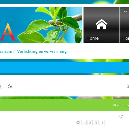
Home
Fo
quarium
Verlichting en verwarming
Zoek
REACTIES
47
1
2
3
4