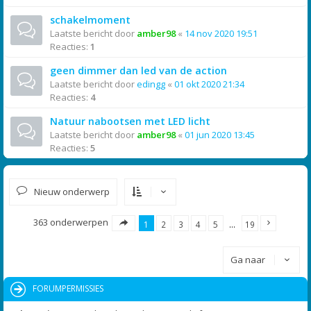
schakelmoment
Laatste bericht door
amber98
«
14 nov 2020 19:51
Reacties:
1
geen dimmer dan led van de action
Laatste bericht door
edingg
«
01 okt 2020 21:34
Reacties:
4
Natuur nabootsen met LED licht
Laatste bericht door
amber98
«
01 jun 2020 13:45
Reacties:
5
Nieuw onderwerp
363 onderwerpen
1
2
3
4
5
…
19
Ga naar
FORUMPERMISSIES