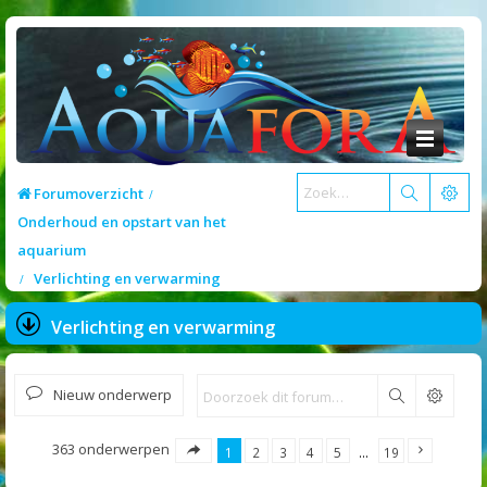
Forumoverzicht
Onderhoud en opstart van het
aquarium
Verlichting en verwarming
Verlichting en verwarming
Nieuw onderwerp
Zoek
363 onderwerpen
1
2
3
4
5
…
19