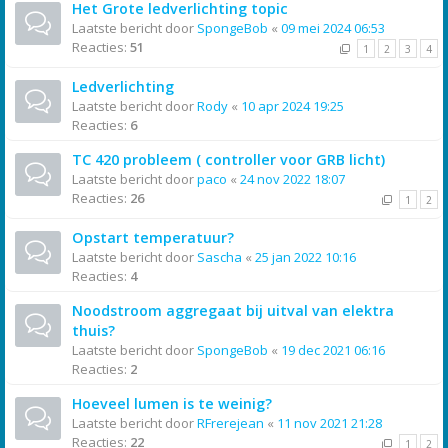
Het Grote ledverlichting topic
Laatste bericht door
SpongeBob
«
09 mei 2024 06:53
Reacties:
51
1
2
3
4
Ledverlichting
Laatste bericht door
Rody
«
10 apr 2024 19:25
Reacties:
6
TC 420 probleem ( controller voor GRB licht)
Laatste bericht door
paco
«
24 nov 2022 18:07
Reacties:
26
1
2
Opstart temperatuur?
Laatste bericht door
Sascha
«
25 jan 2022 10:16
Reacties:
4
Noodstroom aggregaat bij uitval van elektra
thuis?
Laatste bericht door
SpongeBob
«
19 dec 2021 06:16
Reacties:
2
Hoeveel lumen is te weinig?
Laatste bericht door
RFrerejean
«
11 nov 2021 21:28
Reacties:
22
1
2