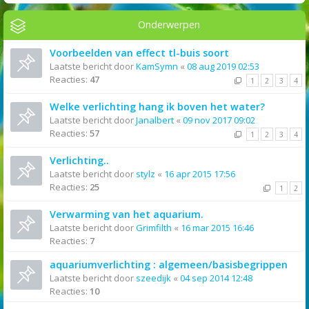
Onderwerpen
Voorbeelden van effect tl-buis soort
Laatste bericht door
KamSymn
«
08 aug 2019 02:53
Reacties:
47
1
2
3
4
Welke verlichting hang ik boven het water?
Laatste bericht door
Janalbert
«
09 nov 2017 09:02
Reacties:
57
1
2
3
4
Verlichting..
Laatste bericht door
stylz
«
16 apr 2015 17:56
Reacties:
25
1
2
Verwarming van het aquarium.
Laatste bericht door
Grimfilth
«
16 mar 2015 16:46
Reacties:
7
aquariumverlichting : algemeen/basisbegrippen
Laatste bericht door
szeedijk
«
04 sep 2014 12:48
Reacties:
10