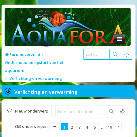
Forumoverzicht
Onderhoud en opstart van het
aquarium
Verlichting en verwarming
Verlichting en verwarming
Nieuw onderwerp
Zoek
363 onderwerpen
1
2
3
4
5
…
19