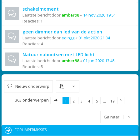
schakelmoment
Laatste bericht door
amber98
«
14 nov 2020 19:51
Reacties:
1
geen dimmer dan led van de action
Laatste bericht door
edingg
«
01 okt 2020 21:34
Reacties:
4
Natuur nabootsen met LED licht
Laatste bericht door
amber98
«
01 jun 2020 13:45
Reacties:
5
Nieuw onderwerp
363 onderwerpen
1
2
3
4
5
…
19
Ga naar
FORUMPERMISSIES