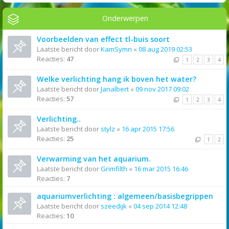
Onderwerpen
Voorbeelden van effect tl-buis soort
Laatste bericht door
KamSymn
«
08 aug 2019 02:53
Reacties:
47
1
2
3
4
Welke verlichting hang ik boven het water?
Laatste bericht door
Janalbert
«
09 nov 2017 09:02
Reacties:
57
1
2
3
4
Verlichting..
Laatste bericht door
stylz
«
16 apr 2015 17:56
Reacties:
25
1
2
Verwarming van het aquarium.
Laatste bericht door
Grimfilth
«
16 mar 2015 16:46
Reacties:
7
aquariumverlichting : algemeen/basisbegrippen
Laatste bericht door
szeedijk
«
04 sep 2014 12:48
Reacties:
10