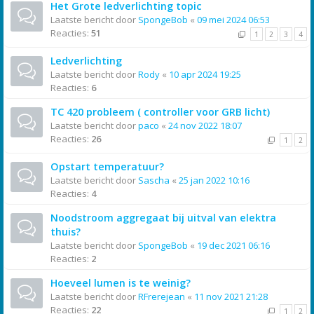
Het Grote ledverlichting topic
Laatste bericht door
SpongeBob
«
09 mei 2024 06:53
Reacties:
51
1
2
3
4
Ledverlichting
Laatste bericht door
Rody
«
10 apr 2024 19:25
Reacties:
6
TC 420 probleem ( controller voor GRB licht)
Laatste bericht door
paco
«
24 nov 2022 18:07
Reacties:
26
1
2
Opstart temperatuur?
Laatste bericht door
Sascha
«
25 jan 2022 10:16
Reacties:
4
Noodstroom aggregaat bij uitval van elektra
thuis?
Laatste bericht door
SpongeBob
«
19 dec 2021 06:16
Reacties:
2
Hoeveel lumen is te weinig?
Laatste bericht door
RFrerejean
«
11 nov 2021 21:28
Reacties:
22
1
2