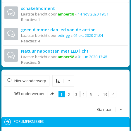
schakelmoment
Laatste bericht door
amber98
«
14 nov 2020 19:51
Reacties:
1
geen dimmer dan led van de action
Laatste bericht door
edingg
«
01 okt 2020 21:34
Reacties:
4
Natuur nabootsen met LED licht
Laatste bericht door
amber98
«
01 jun 2020 13:45
Reacties:
5
Nieuw onderwerp
363 onderwerpen
1
2
3
4
5
…
19
Ga naar
FORUMPERMISSIES