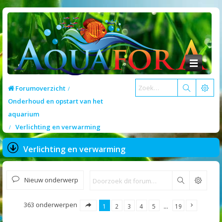
Forumoverzicht
Onderhoud en opstart van het
aquarium
Verlichting en verwarming
Verlichting en verwarming
Nieuw onderwerp
Zoek
363 onderwerpen
1
2
3
4
5
…
19