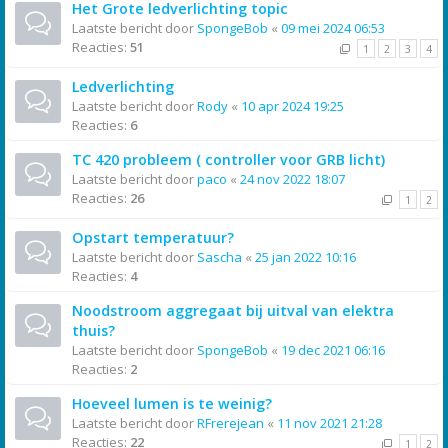
Het Grote ledverlichting topic
Laatste bericht door
SpongeBob
«
09 mei 2024 06:53
Reacties:
51
1
2
3
4
Ledverlichting
Laatste bericht door
Rody
«
10 apr 2024 19:25
Reacties:
6
TC 420 probleem ( controller voor GRB licht)
Laatste bericht door
paco
«
24 nov 2022 18:07
Reacties:
26
1
2
Opstart temperatuur?
Laatste bericht door
Sascha
«
25 jan 2022 10:16
Reacties:
4
Noodstroom aggregaat bij uitval van elektra
thuis?
Laatste bericht door
SpongeBob
«
19 dec 2021 06:16
Reacties:
2
Hoeveel lumen is te weinig?
Laatste bericht door
RFrerejean
«
11 nov 2021 21:28
Reacties:
22
1
2