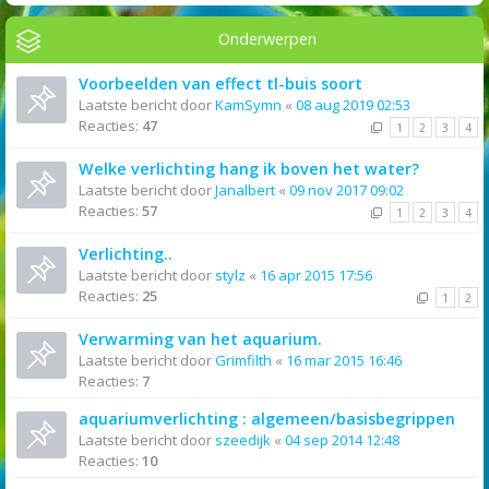
Onderwerpen
Voorbeelden van effect tl-buis soort
Laatste bericht door
KamSymn
«
08 aug 2019 02:53
Reacties:
47
1
2
3
4
Welke verlichting hang ik boven het water?
Laatste bericht door
Janalbert
«
09 nov 2017 09:02
Reacties:
57
1
2
3
4
Verlichting..
Laatste bericht door
stylz
«
16 apr 2015 17:56
Reacties:
25
1
2
Verwarming van het aquarium.
Laatste bericht door
Grimfilth
«
16 mar 2015 16:46
Reacties:
7
aquariumverlichting : algemeen/basisbegrippen
Laatste bericht door
szeedijk
«
04 sep 2014 12:48
Reacties:
10