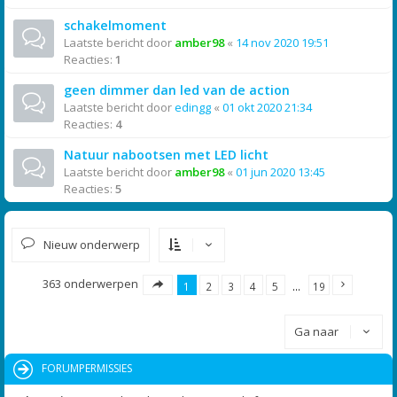
schakelmoment
Laatste bericht door
amber98
«
14 nov 2020 19:51
Reacties:
1
geen dimmer dan led van de action
Laatste bericht door
edingg
«
01 okt 2020 21:34
Reacties:
4
Natuur nabootsen met LED licht
Laatste bericht door
amber98
«
01 jun 2020 13:45
Reacties:
5
Nieuw onderwerp
363 onderwerpen
1
2
3
4
5
…
19
Ga naar
FORUMPERMISSIES