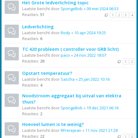
Het Grote ledverlichting topic
Laatste bericht door
SpongeBob
«
09 mei 2024 06:53
Reacties:
51
1
2
3
4
Ledverlichting
Laatste bericht door
Rody
«
10 apr 2024 19:25
Reacties:
6
TC 420 probleem ( controller voor GRB licht)
Laatste bericht door
paco
«
24 nov 2022 18:07
Reacties:
26
1
2
Opstart temperatuur?
Laatste bericht door
Sascha
«
25 jan 2022 10:16
Reacties:
4
Noodstroom aggregaat bij uitval van elektra
thuis?
Laatste bericht door
SpongeBob
«
19 dec 2021 06:16
Reacties:
2
Hoeveel lumen is te weinig?
Laatste bericht door
RFrerejean
«
11 nov 2021 21:28
Reacties:
22
1
2