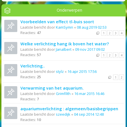
Onderwerpen
Voorbeelden van effect tl-buis soort
Laatste bericht door
KamSymn
«
08 aug 2019 02:53
Reacties:
47
1
2
3
4
Welke verlichting hang ik boven het water?
Laatste bericht door
Janalbert
«
09 nov 2017 09:02
Reacties:
57
1
2
3
4
Verlichting..
Laatste bericht door
stylz
«
16 apr 2015 17:56
Reacties:
25
1
2
Verwarming van het aquarium.
Laatste bericht door
Grimfilth
«
16 mar 2015 16:46
Reacties:
7
aquariumverlichting : algemeen/basisbegrippen
Laatste bericht door
szeedijk
«
04 sep 2014 12:48
Reacties:
10