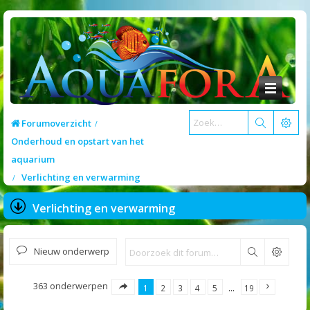
Forumoverzicht
Onderhoud en opstart van het
aquarium
Verlichting en verwarming
Verlichting en verwarming
Nieuw onderwerp
Zoek
363 onderwerpen
1
2
3
4
5
…
19