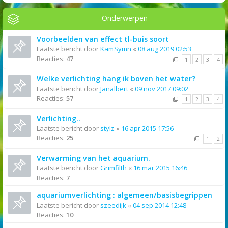
Onderwerpen
Voorbeelden van effect tl-buis soort
Laatste bericht door
KamSymn
«
08 aug 2019 02:53
Reacties:
47
1
2
3
4
Welke verlichting hang ik boven het water?
Laatste bericht door
Janalbert
«
09 nov 2017 09:02
Reacties:
57
1
2
3
4
Verlichting..
Laatste bericht door
stylz
«
16 apr 2015 17:56
Reacties:
25
1
2
Verwarming van het aquarium.
Laatste bericht door
Grimfilth
«
16 mar 2015 16:46
Reacties:
7
aquariumverlichting : algemeen/basisbegrippen
Laatste bericht door
szeedijk
«
04 sep 2014 12:48
Reacties:
10