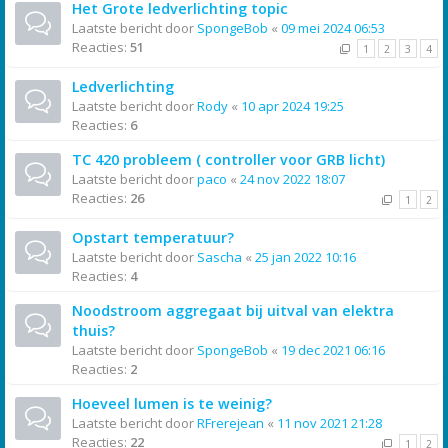
Het Grote ledverlichting topic
Laatste bericht door
SpongeBob
«
09 mei 2024 06:53
Reacties:
51
1
2
3
4
Ledverlichting
Laatste bericht door
Rody
«
10 apr 2024 19:25
Reacties:
6
TC 420 probleem ( controller voor GRB licht)
Laatste bericht door
paco
«
24 nov 2022 18:07
Reacties:
26
1
2
Opstart temperatuur?
Laatste bericht door
Sascha
«
25 jan 2022 10:16
Reacties:
4
Noodstroom aggregaat bij uitval van elektra
thuis?
Laatste bericht door
SpongeBob
«
19 dec 2021 06:16
Reacties:
2
Hoeveel lumen is te weinig?
Laatste bericht door
RFrerejean
«
11 nov 2021 21:28
Reacties:
22
1
2