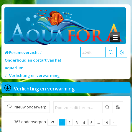
Forumoverzicht
Onderhoud en opstart van het
aquarium
Verlichting en verwarming
Verlichting en verwarming
Nieuw onderwerp
Zoek
363 onderwerpen
1
2
3
4
5
…
19