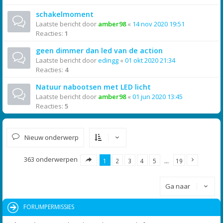
schakelmoment
Laatste bericht door
amber98
«
14 nov 2020 19:51
Reacties:
1
geen dimmer dan led van de action
Laatste bericht door
edingg
«
01 okt 2020 21:34
Reacties:
4
Natuur nabootsen met LED licht
Laatste bericht door
amber98
«
01 jun 2020 13:45
Reacties:
5
Nieuw onderwerp
363 onderwerpen
1
2
3
4
5
…
19
Ga naar
FORUMPERMISSIES