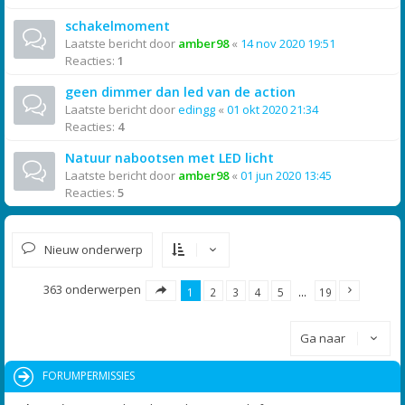
schakelmoment
Laatste bericht door
amber98
«
14 nov 2020 19:51
Reacties:
1
geen dimmer dan led van de action
Laatste bericht door
edingg
«
01 okt 2020 21:34
Reacties:
4
Natuur nabootsen met LED licht
Laatste bericht door
amber98
«
01 jun 2020 13:45
Reacties:
5
Nieuw onderwerp
363 onderwerpen
1
2
3
4
5
…
19
Ga naar
FORUMPERMISSIES