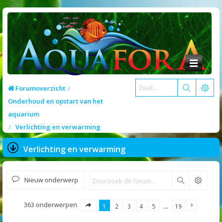
Forumoverzicht
Onderhoud en opstart van het
aquarium
Verlichting en verwarming
Verlichting en verwarming
Nieuw onderwerp
Zoek
363 onderwerpen
1
2
3
4
5
…
19