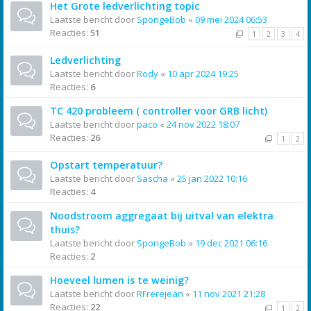
Het Grote ledverlichting topic
Laatste bericht door
SpongeBob
«
09 mei 2024 06:53
Reacties:
51
1
2
3
4
Ledverlichting
Laatste bericht door
Rody
«
10 apr 2024 19:25
Reacties:
6
TC 420 probleem ( controller voor GRB licht)
Laatste bericht door
paco
«
24 nov 2022 18:07
Reacties:
26
1
2
Opstart temperatuur?
Laatste bericht door
Sascha
«
25 jan 2022 10:16
Reacties:
4
Noodstroom aggregaat bij uitval van elektra
thuis?
Laatste bericht door
SpongeBob
«
19 dec 2021 06:16
Reacties:
2
Hoeveel lumen is te weinig?
Laatste bericht door
RFrerejean
«
11 nov 2021 21:28
Reacties:
22
1
2