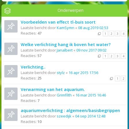
Onderwerpen
Voorbeelden van effect tl-buis soort
Laatste bericht door
KamSymn
«
08 aug 2019 02:53
Reacties:
47
1
2
3
4
Welke verlichting hang ik boven het water?
Laatste bericht door
Janalbert
«
09 nov 2017 09:02
Reacties:
57
1
2
3
4
Verlichting..
Laatste bericht door
stylz
«
16 apr 2015 17:56
Reacties:
25
1
2
Verwarming van het aquarium.
Laatste bericht door
Grimfilth
«
16 mar 2015 16:46
Reacties:
7
aquariumverlichting : algemeen/basisbegrippen
Laatste bericht door
szeedijk
«
04 sep 2014 12:48
Reacties:
10