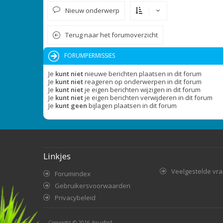
Nieuw onderwerp
Terug naar het forumoverzicht
FORUMPERMISSIES
Je
kunt niet
nieuwe berichten plaatsen in dit forum
Je
kunt niet
reageren op onderwerpen in dit forum
Je
kunt niet
je eigen berichten wijzigen in dit forum
Je
kunt niet
je eigen berichten verwijderen in dit forum
Je
kunt geen
bijlagen plaatsen in dit forum
Linkjes
Veelgestelde vr
Forumindex
Gebruikersvoorwaarden
Privacybeleid
Copyright © 2016
AquaforA