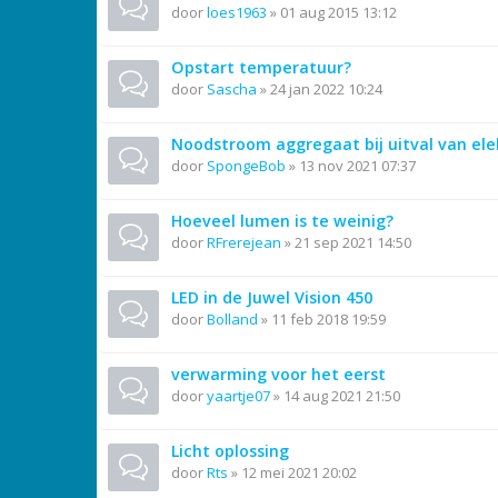
door
loes1963
»
01 aug 2015 13:12
Opstart temperatuur?
door
Sascha
»
24 jan 2022 10:24
Noodstroom aggregaat bij uitval van ele
door
SpongeBob
»
13 nov 2021 07:37
Hoeveel lumen is te weinig?
door
RFrerejean
»
21 sep 2021 14:50
LED in de Juwel Vision 450
door
Bolland
»
11 feb 2018 19:59
verwarming voor het eerst
door
yaartje07
»
14 aug 2021 21:50
Licht oplossing
door
Rts
»
12 mei 2021 20:02