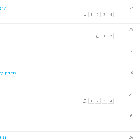
er?
57
1
2
3
4
25
1
2
7
grippen
10
51
1
2
3
4
6
ht)
26