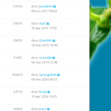
114723
door
Janalbert
09 nov 2017 09:02
59476
door
stylz
16 apr 2015 17:56
39979
door
Grimfilth
16 mar 2015 16:46
31461
door
szeedijk
04 sep 2014 12:48
654413
door
SpongeBob
09 mei 2024 06:53
27519
door
Rody
10 apr 2024 19:25
56459
door
paco