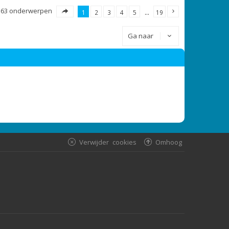
363 onderwerpen
1
2
3
4
5
…
19
Ga naar
Verwijder cookies
Omhoog