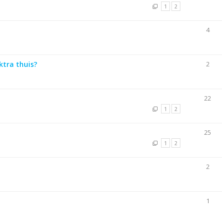
1
2
4
ktra thuis?
2
22
1
2
25
1
2
2
1