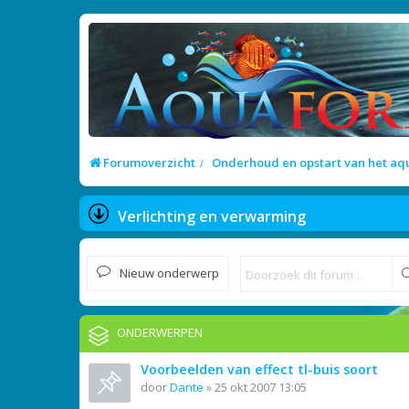
Forumoverzicht
Onderhoud en opstart van het a
Verlichting en verwarming
Nieuw onderwerp
ONDERWERPEN
Voorbeelden van effect tl-buis soort
door
Dante
»
25 okt 2007 13:05