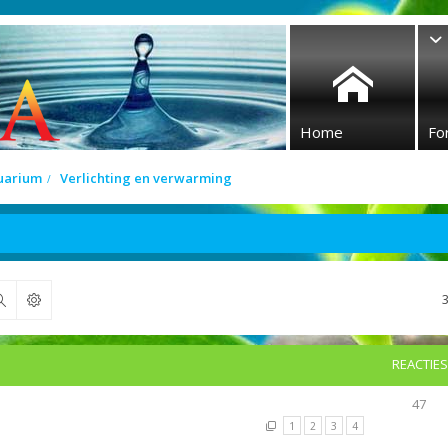
Home
Fo
quarium
Verlichting en verwarming
Zoek
REACTIES
47
1
2
3
4