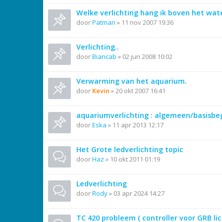
Welke verlichting hang ik boven het wat
door
Patman
»
11 nov 2007 19:36
Verlichting..
door
Biancab
»
02 jun 2008 10:02
Verwarming van het aquarium.
door
Kevin
»
20 okt 2007 16:41
aquariumverlichting : algemeen/basisbe
door
Eska
»
11 apr 2013 12:17
Het Grote ledverlichting topic
door
Haz
»
10 okt 2011 01:19
Ledverlichting
door
Rody
»
03 apr 2024 14:27
TC 420 probleem ( controller voor GRB lic