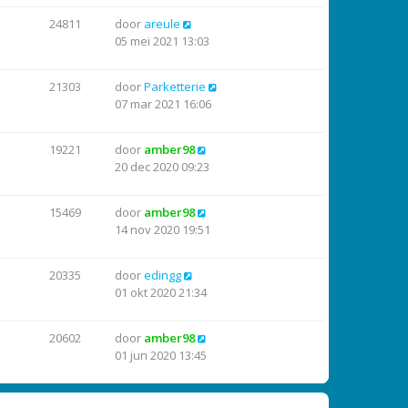
24811
door
areule
05 mei 2021 13:03
21303
door
Parketterie
07 mar 2021 16:06
19221
door
amber98
20 dec 2020 09:23
15469
door
amber98
14 nov 2020 19:51
20335
door
edingg
01 okt 2020 21:34
20602
door
amber98
01 jun 2020 13:45