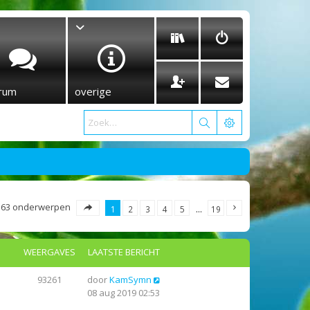
rum
overige
363 onderwerpen
1
2
3
4
5
…
19
WEERGAVES
LAATSTE BERICHT
93261
door
KamSymn
08 aug 2019 02:53