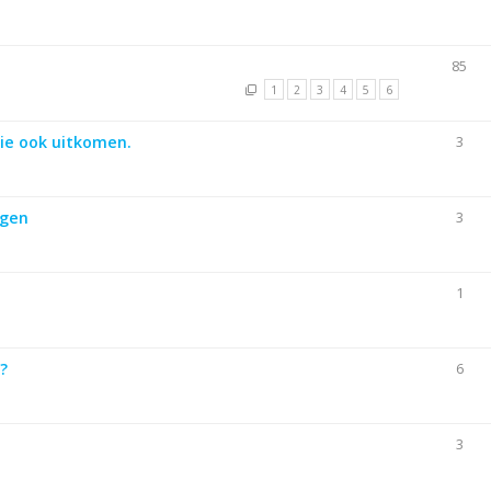
85
1
2
3
4
5
6
ie ook uitkomen.
3
ngen
3
1
?
6
3