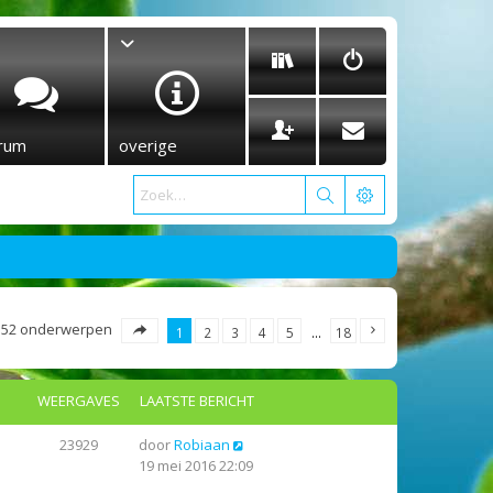
rum
overige
352 onderwerpen
1
2
3
4
5
…
18
WEERGAVES
LAATSTE BERICHT
23929
door
Robiaan
19 mei 2016 22:09