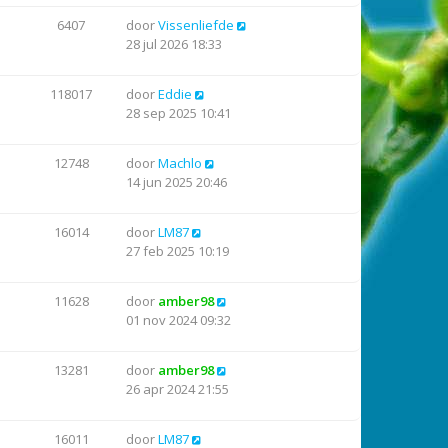
6407
door
Vissenliefde
28 jul 2026 18:33
118017
door
Eddie
28 sep 2025 10:41
12748
door
Machlo
14 jun 2025 20:46
16014
door
LM87
27 feb 2025 10:19
11628
door
amber98
01 nov 2024 09:32
13281
door
amber98
26 apr 2024 21:55
16011
door
LM87