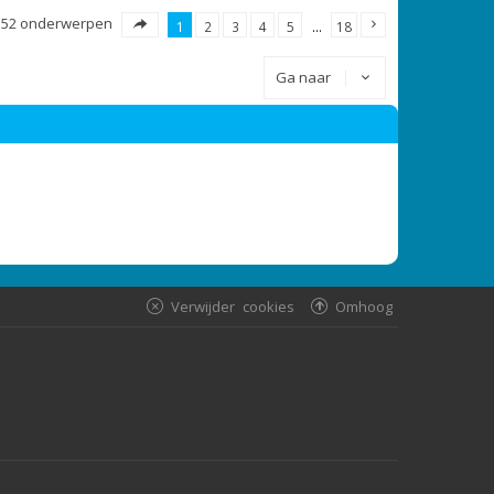
352 onderwerpen
1
2
3
4
5
…
18
Ga naar
Verwijder cookies
Omhoog