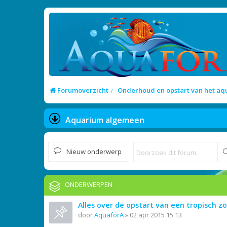
Forumoverzicht
Onderhoud en opstart van het a
Aquarium algemeen
Nieuw onderwerp
ONDERWERPEN
Alles over de opstart van een tropisch 
door
AquaforA
»
02 apr 2015 15:13