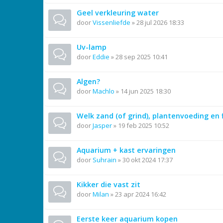
Geel verkleuring water
door
Vissenliefde
»
28 jul 2026 18:33
Uv-lamp
door
Eddie
»
28 sep 2025 10:41
Algen?
door
Machlo
»
14 jun 2025 18:30
Welk zand (of grind), plantenvoeding en f
door
Jasper
»
19 feb 2025 10:52
Aquarium + kast ervaringen
door
Suhrain
»
30 okt 2024 17:37
Kikker die vast zit
door
Milan
»
23 apr 2024 16:42
Eerste keer aquarium kopen