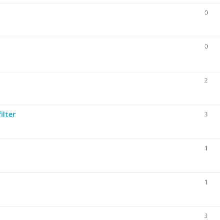
0
0
2
ilter
3
1
1
3