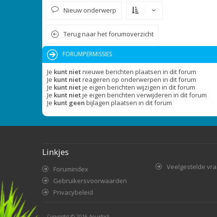
Nieuw onderwerp
Terug naar het forumoverzicht
FORUMPERMISSIES
Je
kunt niet
nieuwe berichten plaatsen in dit forum
Je
kunt niet
reageren op onderwerpen in dit forum
Je
kunt niet
je eigen berichten wijzigen in dit forum
Je
kunt niet
je eigen berichten verwijderen in dit forum
Je
kunt geen
bijlagen plaatsen in dit forum
Linkjes
Veelgestelde vr
Forumindex
Gebruikersvoorwaarden
Privacybeleid
Copyright © 2016
AquaforA