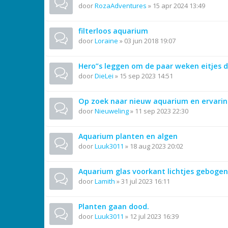
door
RozaAdventures
»
15 apr 2024 13:49
filterloos aquarium
door
Loraine
»
03 jun 2018 19:07
Hero”s leggen om de paar weken eitjes d
door
DieLei
»
15 sep 2023 14:51
Op zoek naar nieuw aquarium en ervari
door
Nieuweling
»
11 sep 2023 22:30
Aquarium planten en algen
door
Luuk3011
»
18 aug 2023 20:02
Aquarium glas voorkant lichtjes gebogen
door
Lamith
»
31 jul 2023 16:11
Planten gaan dood.
door
Luuk3011
»
12 jul 2023 16:39