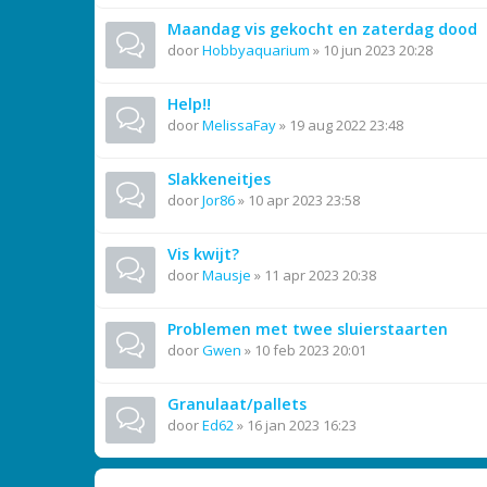
Maandag vis gekocht en zaterdag dood
door
Hobbyaquarium
»
10 jun 2023 20:28
Help!!
door
MelissaFay
»
19 aug 2022 23:48
Slakkeneitjes
door
Jor86
»
10 apr 2023 23:58
Vis kwijt?
door
Mausje
»
11 apr 2023 20:38
Problemen met twee sluierstaarten
door
Gwen
»
10 feb 2023 20:01
Granulaat/pallets
door
Ed62
»
16 jan 2023 16:23