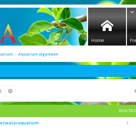
Home
Fo
quarium
Aquarium algemeen
Zoek
REACTIES
zoetwateraquarium
2