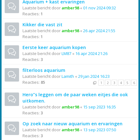
Aquarium + kast ervaringen
Laatste bericht door
amber98
«
01 nov 2024 09:32
Reacties:
1
Kikker die vast zit
Laatste bericht door
amber98
«
26 apr 2024 21:55
Reacties:
1
Eerste keer aquarium kopen
Laatste bericht door
LM87
«
16 apr 2024 21:26
Reacties:
3
filterloos aquarium
Laatste bericht door
Lamith
«
29 jan 2024 16:23
Reacties:
85
1
2
3
4
5
6
Hero”s leggen om de paar weken eitjes die ook
uitkomen.
Laatste bericht door
amber98
«
15 sep 2023 16:35
Reacties:
3
Op zoek naar nieuw aquarium en ervaringen
Laatste bericht door
amber98
«
13 sep 2023 07:50
Reacties:
3