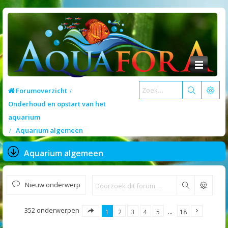
Forumoverzicht
Onderhoud en opstart van het
aquarium
Aquarium algemeen
Aquarium algemeen
Nieuw onderwerp
Zoek
352 onderwerpen
1
2
3
4
5
…
18