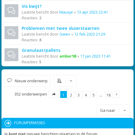
Vis kwijt?
Laatste bericht door
Mausje
«
13 apr 2023 22:41
Reacties:
2
Problemen met twee sluierstaarten
Laatste bericht door
Gwen
«
12 feb 2023 21:29
Reacties:
8
Granulaat/pallets
Laatste bericht door
amber98
«
17 jan 2023 11:41
Reacties:
5
Nieuw onderwerp
352 onderwerpen
1
2
3
4
5
…
18
Ga naar
FORUMPERMISSIES
Je
kunt niet
nieuwe berichten plaatsen in dit forum