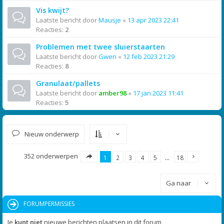
Vis kwijt?
Laatste bericht door
Mausje
«
13 apr 2023 22:41
Reacties:
2
Problemen met twee sluierstaarten
Laatste bericht door
Gwen
«
12 feb 2023 21:29
Reacties:
8
Granulaat/pallets
Laatste bericht door
amber98
«
17 jan 2023 11:41
Reacties:
5
Nieuw onderwerp
352 onderwerpen
1
2
3
4
5
…
18
Ga naar
FORUMPERMISSIES
Je
kunt niet
nieuwe berichten plaatsen in dit forum