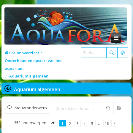
Forumoverzicht
Onderhoud en opstart van het
aquarium
Aquarium algemeen
Aquarium algemeen
Nieuw onderwerp
Zoek
352 onderwerpen
1
2
3
4
5
…
18