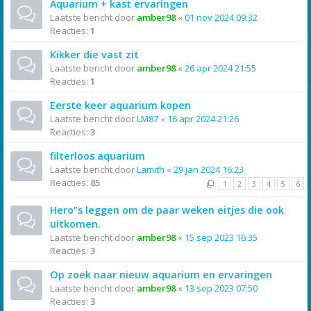
Aquarium + kast ervaringen
Laatste bericht door
amber98
«
01 nov 2024 09:32
Reacties:
1
Kikker die vast zit
Laatste bericht door
amber98
«
26 apr 2024 21:55
Reacties:
1
Eerste keer aquarium kopen
Laatste bericht door
LM87
«
16 apr 2024 21:26
Reacties:
3
filterloos aquarium
Laatste bericht door
Lamith
«
29 jan 2024 16:23
Reacties:
85
1
2
3
4
5
6
Hero”s leggen om de paar weken eitjes die ook
uitkomen.
Laatste bericht door
amber98
«
15 sep 2023 16:35
Reacties:
3
Op zoek naar nieuw aquarium en ervaringen
Laatste bericht door
amber98
«
13 sep 2023 07:50
Reacties:
3