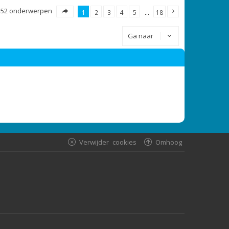
352 onderwerpen
1
2
3
4
5
…
18
Ga naar
Verwijder cookies
Omhoog