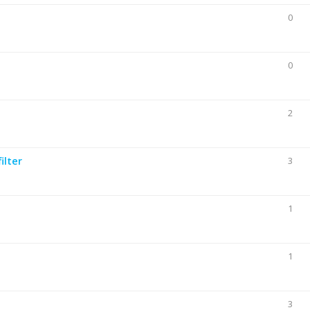
0
0
2
ilter
3
1
1
3