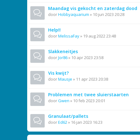
Maandag vis gekocht en zaterdag dood
door
Hobbyaquarium
»
10 jun 2023 20:28
Help!!
door
MelissaFay
»
19 aug 2022 23:48
Slakkeneitjes
door
Jor86
»
10 apr 2023 23:58
Vis kwijt?
door
Mausje
»
11 apr 2023 20:38
Problemen met twee sluierstaarten
door
Gwen
»
10 feb 2023 20:01
Granulaat/pallets
door
Ed62
»
16 jan 2023 16:23