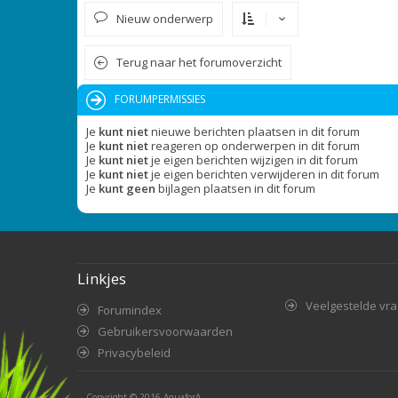
Nieuw onderwerp
Terug naar het forumoverzicht
FORUMPERMISSIES
Je
kunt niet
nieuwe berichten plaatsen in dit forum
Je
kunt niet
reageren op onderwerpen in dit forum
Je
kunt niet
je eigen berichten wijzigen in dit forum
Je
kunt niet
je eigen berichten verwijderen in dit forum
Je
kunt geen
bijlagen plaatsen in dit forum
Linkjes
Veelgestelde vr
Forumindex
Gebruikersvoorwaarden
Privacybeleid
Copyright © 2016
AquaforA