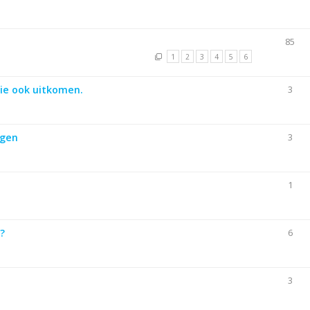
85
1
2
3
4
5
6
ie ook uitkomen.
3
ngen
3
1
?
6
3