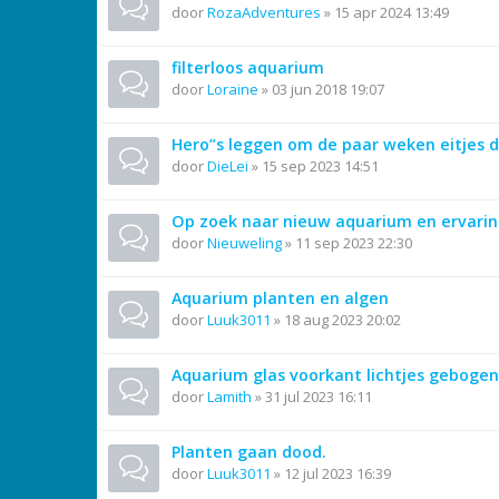
door
RozaAdventures
»
15 apr 2024 13:49
filterloos aquarium
door
Loraine
»
03 jun 2018 19:07
Hero”s leggen om de paar weken eitjes d
door
DieLei
»
15 sep 2023 14:51
Op zoek naar nieuw aquarium en ervari
door
Nieuweling
»
11 sep 2023 22:30
Aquarium planten en algen
door
Luuk3011
»
18 aug 2023 20:02
Aquarium glas voorkant lichtjes gebogen
door
Lamith
»
31 jul 2023 16:11
Planten gaan dood.
door
Luuk3011
»
12 jul 2023 16:39