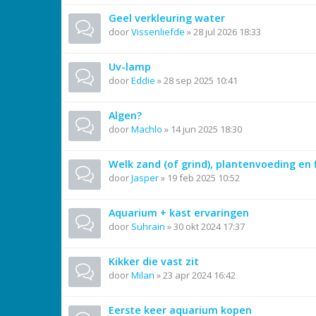
Geel verkleuring water
door
Vissenliefde
»
28 jul 2026 18:33
Uv-lamp
door
Eddie
»
28 sep 2025 10:41
Algen?
door
Machlo
»
14 jun 2025 18:30
Welk zand (of grind), plantenvoeding en f
door
Jasper
»
19 feb 2025 10:52
Aquarium + kast ervaringen
door
Suhrain
»
30 okt 2024 17:37
Kikker die vast zit
door
Milan
»
23 apr 2024 16:42
Eerste keer aquarium kopen