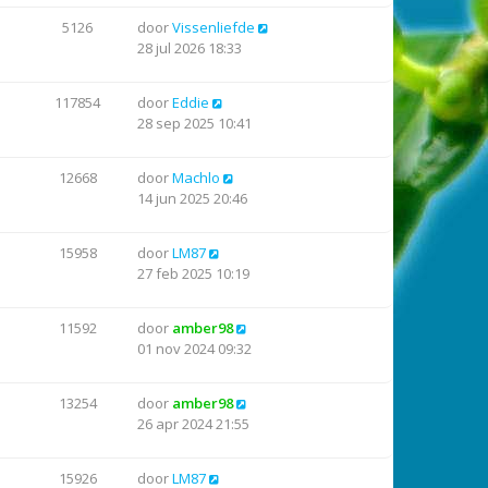
5126
door
Vissenliefde
28 jul 2026 18:33
117854
door
Eddie
28 sep 2025 10:41
12668
door
Machlo
14 jun 2025 20:46
15958
door
LM87
27 feb 2025 10:19
11592
door
amber98
01 nov 2024 09:32
13254
door
amber98
26 apr 2024 21:55
15926
door
LM87