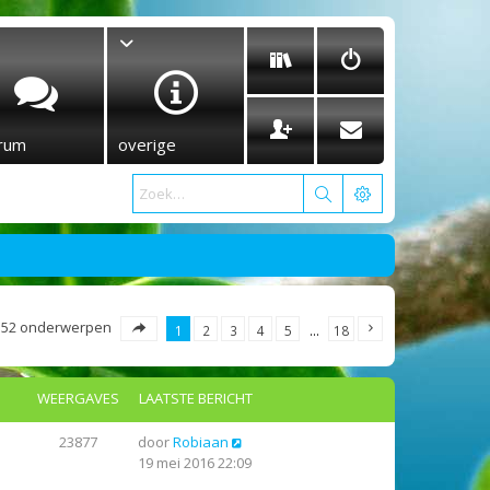
rum
overige
352 onderwerpen
1
2
3
4
5
…
18
WEERGAVES
LAATSTE BERICHT
23877
door
Robiaan
19 mei 2016 22:09