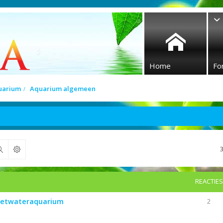
Home
Fo
quarium
Aquarium algemeen
Zoek
REACTIES
zoetwateraquarium
2