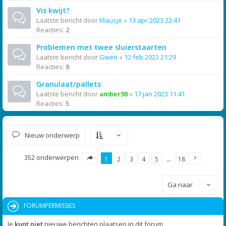
Vis kwijt?
Laatste bericht door
Mausje
«
13 apr 2023 22:41
Reacties:
2
Problemen met twee sluierstaarten
Laatste bericht door
Gwen
«
12 feb 2023 21:29
Reacties:
8
Granulaat/pallets
Laatste bericht door
amber98
«
17 jan 2023 11:41
Reacties:
5
Nieuw onderwerp
352 onderwerpen
1
2
3
4
5
…
18
Ga naar
FORUMPERMISSIES
Je
kunt niet
nieuwe berichten plaatsen in dit forum