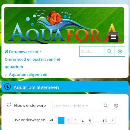
Forumoverzicht
Onderhoud en opstart van het
aquarium
Aquarium algemeen
Aquarium algemeen
Nieuw onderwerp
Zoek
352 onderwerpen
1
2
3
4
5
…
18