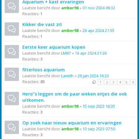
Aquarium + kast ervaringen
Laatste bericht door
amber98
«
01 nov 2024 09:32
Reacties:
1
Kikker die vast zit
Laatste bericht door
amber98
«
26 apr 2024 21:55
Reacties:
1
Eerste keer aquarium kopen
Laatste bericht door
LM87
«
16 apr 2024 21:26
Reacties:
3
filterloos aquarium
Laatste bericht door
Lamith
«
29 jan 2024 16:23
Reacties:
85
1
2
3
4
5
6
Hero”s leggen om de paar weken eitjes die ook
uitkomen.
Laatste bericht door
amber98
«
15 sep 2023 16:35
Reacties:
3
Op zoek naar nieuw aquarium en ervaringen
Laatste bericht door
amber98
«
13 sep 2023 07:50
Reacties:
3