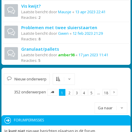
Vis kwijt?
Laatste bericht door
Mausje
«
13 apr 2023 22:41
Reacties:
2
Problemen met twee sluierstaarten
Laatste bericht door
Gwen
«
12 feb 2023 21:29
Reacties:
8
Granulaat/pallets
Laatste bericht door
amber98
«
17 jan 2023 11:41
Reacties:
5
Nieuw onderwerp
352 onderwerpen
1
2
3
4
5
…
18
Ga naar
FORUMPERMISSIES
Je
kunt niet
nieuwe berichten plaatsen in dit forum