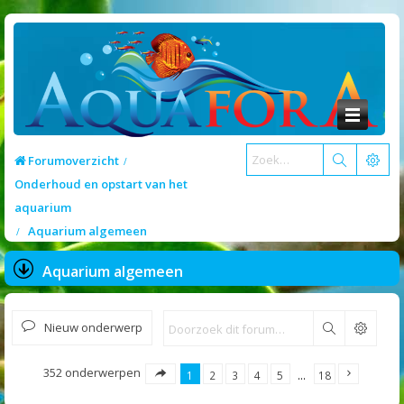
Forumoverzicht
Onderhoud en opstart van het
aquarium
Aquarium algemeen
Aquarium algemeen
Nieuw onderwerp
Zoek
352 onderwerpen
1
2
3
4
5
…
18