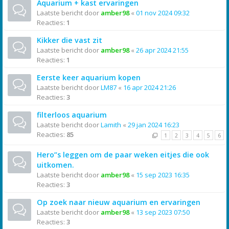
Aquarium + kast ervaringen
Laatste bericht door
amber98
«
01 nov 2024 09:32
Reacties:
1
Kikker die vast zit
Laatste bericht door
amber98
«
26 apr 2024 21:55
Reacties:
1
Eerste keer aquarium kopen
Laatste bericht door
LM87
«
16 apr 2024 21:26
Reacties:
3
filterloos aquarium
Laatste bericht door
Lamith
«
29 jan 2024 16:23
Reacties:
85
1
2
3
4
5
6
Hero”s leggen om de paar weken eitjes die ook
uitkomen.
Laatste bericht door
amber98
«
15 sep 2023 16:35
Reacties:
3
Op zoek naar nieuw aquarium en ervaringen
Laatste bericht door
amber98
«
13 sep 2023 07:50
Reacties:
3