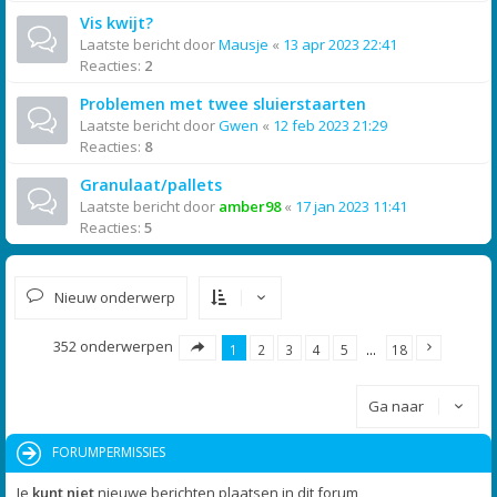
Vis kwijt?
Laatste bericht door
Mausje
«
13 apr 2023 22:41
Reacties:
2
Problemen met twee sluierstaarten
Laatste bericht door
Gwen
«
12 feb 2023 21:29
Reacties:
8
Granulaat/pallets
Laatste bericht door
amber98
«
17 jan 2023 11:41
Reacties:
5
Nieuw onderwerp
352 onderwerpen
1
2
3
4
5
…
18
Ga naar
FORUMPERMISSIES
Je
kunt niet
nieuwe berichten plaatsen in dit forum