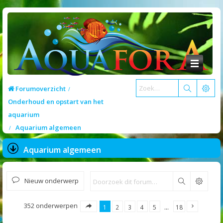
Forumoverzicht
Onderhoud en opstart van het
aquarium
Aquarium algemeen
Aquarium algemeen
Nieuw onderwerp
Zoek
352 onderwerpen
1
2
3
4
5
…
18