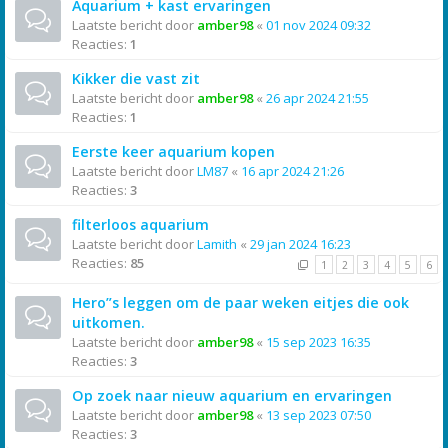
Aquarium + kast ervaringen
Laatste bericht door
amber98
«
01 nov 2024 09:32
Reacties:
1
Kikker die vast zit
Laatste bericht door
amber98
«
26 apr 2024 21:55
Reacties:
1
Eerste keer aquarium kopen
Laatste bericht door
LM87
«
16 apr 2024 21:26
Reacties:
3
filterloos aquarium
Laatste bericht door
Lamith
«
29 jan 2024 16:23
Reacties:
85
1
2
3
4
5
6
Hero”s leggen om de paar weken eitjes die ook
uitkomen.
Laatste bericht door
amber98
«
15 sep 2023 16:35
Reacties:
3
Op zoek naar nieuw aquarium en ervaringen
Laatste bericht door
amber98
«
13 sep 2023 07:50
Reacties:
3