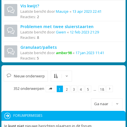
Vis kwijt?
Laatste bericht door
Mausje
«
13 apr 2023 22:41
Reacties:
2
Problemen met twee sluierstaarten
Laatste bericht door
Gwen
«
12 feb 2023 21:29
Reacties:
8
Granulaat/pallets
Laatste bericht door
amber98
«
17 jan 2023 11:41
Reacties:
5
Nieuw onderwerp
352 onderwerpen
1
2
3
4
5
…
18
Ga naar
FORUMPERMISSIES
Je
kunt niet
nieuwe berichten plaatsen in dit forum