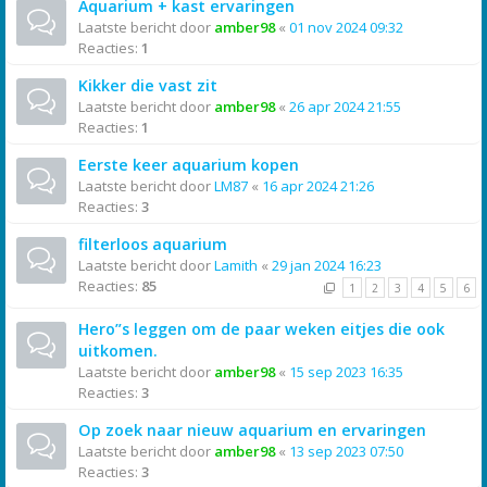
Aquarium + kast ervaringen
Laatste bericht door
amber98
«
01 nov 2024 09:32
Reacties:
1
Kikker die vast zit
Laatste bericht door
amber98
«
26 apr 2024 21:55
Reacties:
1
Eerste keer aquarium kopen
Laatste bericht door
LM87
«
16 apr 2024 21:26
Reacties:
3
filterloos aquarium
Laatste bericht door
Lamith
«
29 jan 2024 16:23
Reacties:
85
1
2
3
4
5
6
Hero”s leggen om de paar weken eitjes die ook
uitkomen.
Laatste bericht door
amber98
«
15 sep 2023 16:35
Reacties:
3
Op zoek naar nieuw aquarium en ervaringen
Laatste bericht door
amber98
«
13 sep 2023 07:50
Reacties:
3