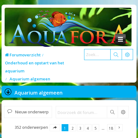
Forumoverzicht
Onderhoud en opstart van het
aquarium
Aquarium algemeen
Aquarium algemeen
Nieuw onderwerp
Zoek
352 onderwerpen
1
2
3
4
5
…
18