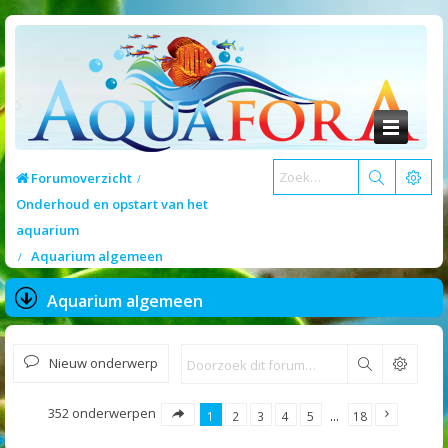
Forumoverzicht
Onderhoud en opstart van het
aquarium
Aquarium algemeen
Aquarium algemeen
Nieuw onderwerp
Zoek
352 onderwerpen
1
2
3
4
5
…
18