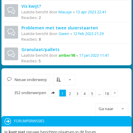
Vis kwijt?
Laatste bericht door
Mausje
«
13 apr 2023 22:41
Reacties:
2
Problemen met twee sluierstaarten
Laatste bericht door
Gwen
«
12 feb 2023 21:29
Reacties:
8
Granulaat/pallets
Laatste bericht door
amber98
«
17 jan 2023 11:41
Reacties:
5
Nieuw onderwerp
352 onderwerpen
1
2
3
4
5
…
18
Ga naar
FORUMPERMISSIES
Je
kunt niet
nieuwe berichten plaatsen in dit forum