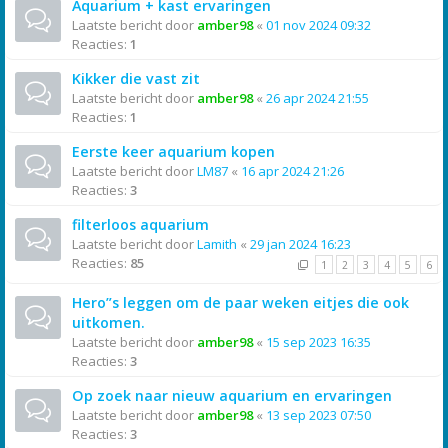
Aquarium + kast ervaringen
Laatste bericht door
amber98
«
01 nov 2024 09:32
Reacties:
1
Kikker die vast zit
Laatste bericht door
amber98
«
26 apr 2024 21:55
Reacties:
1
Eerste keer aquarium kopen
Laatste bericht door
LM87
«
16 apr 2024 21:26
Reacties:
3
filterloos aquarium
Laatste bericht door
Lamith
«
29 jan 2024 16:23
Reacties:
85
1
2
3
4
5
6
Hero”s leggen om de paar weken eitjes die ook
uitkomen.
Laatste bericht door
amber98
«
15 sep 2023 16:35
Reacties:
3
Op zoek naar nieuw aquarium en ervaringen
Laatste bericht door
amber98
«
13 sep 2023 07:50
Reacties:
3