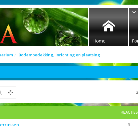
Home
Fo
quarium
Bodembedekking, inrichting en plaatsing
Zoek
REACTIES
terrassen
5