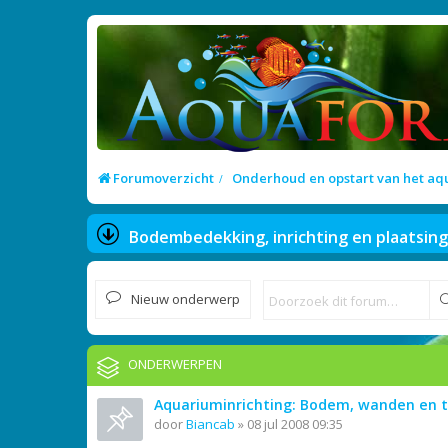
Forumoverzicht
Onderhoud en opstart van het a
Bodembedekking, inrichting en plaatsing
Nieuw onderwerp
ONDERWERPEN
Aquariuminrichting: Bodem, wanden en 
door
Biancab
»
08 jul 2008 09:35