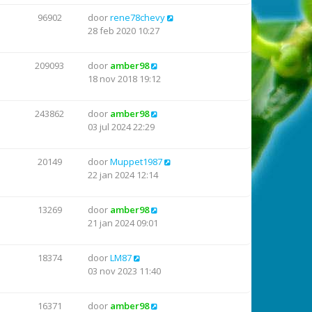
96902
door
rene78chevy
28 feb 2020 10:27
209093
door
amber98
18 nov 2018 19:12
243862
door
amber98
03 jul 2024 22:29
20149
door
Muppet1987
22 jan 2024 12:14
13269
door
amber98
21 jan 2024 09:01
18374
door
LM87
03 nov 2023 11:40
16371
door
amber98