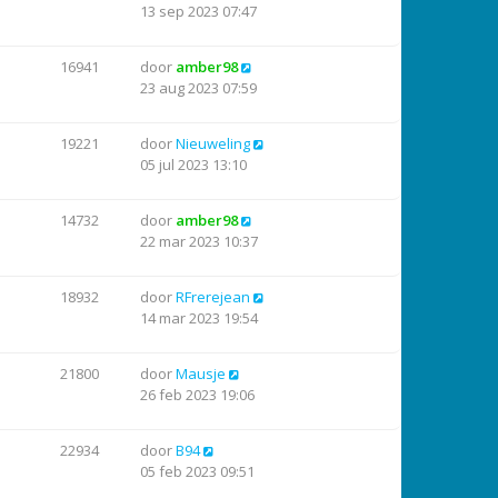
13 sep 2023 07:47
16941
door
amber98
23 aug 2023 07:59
19221
door
Nieuweling
05 jul 2023 13:10
14732
door
amber98
22 mar 2023 10:37
18932
door
RFrerejean
14 mar 2023 19:54
21800
door
Mausje
26 feb 2023 19:06
22934
door
B94
05 feb 2023 09:51