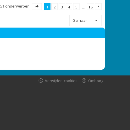
351 onderwerpen
1
2
3
4
5
…
18
Ga naar
Verwijder cookies
Omhoog