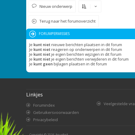
Nieuw onderwerp
Terug naar het forumoverzicht
FORUMPERMISSIES
Je
kunt niet
nieuwe berichten plaatsen in dit forum
Je
kunt niet
reageren op onderwerpen in dit forum
Je
kunt niet
je eigen berichten wijzigen in dit forum
Je
kunt niet
je eigen berichten verwijderen in dit forum
Je
kunt geen
bijlagen plaatsen in dit forum
Linkjes
Veelgestelde vr
Forumindex
Gebruikersvoorwaarden
Privacybeleid
Copyright © 2016
AquaforA