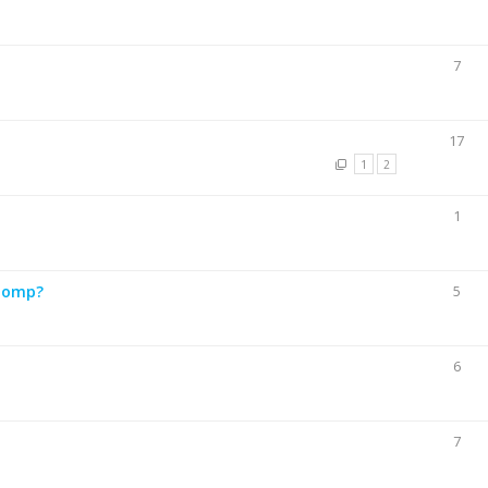
7
17
1
2
1
spomp?
5
6
7