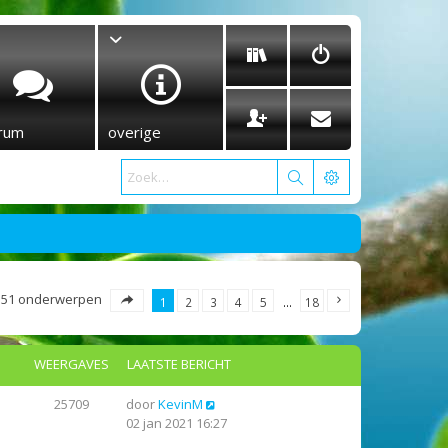
rum
overige
351 onderwerpen
1
2
3
4
5
…
18
WEERGAVES
LAATSTE BERICHT
25709
door
KevinM
02 jan 2021 16:27