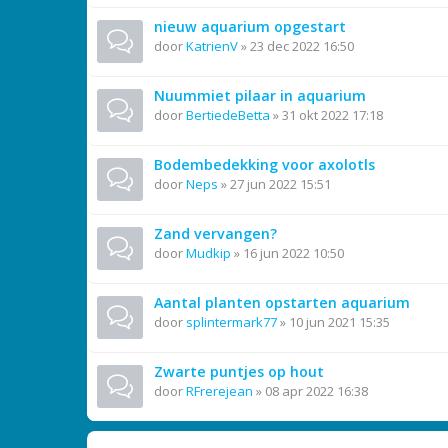
nieuw aquarium opgestart
door
KatrienV
»
23 dec 2022 16:50
Nuummiet pilaar in aquarium
door
BertiedeBetta
»
31 okt 2022 17:18
Bodembedekking voor axolotls
door
Neps
»
27 jun 2022 15:51
Zand vervangen?
door
Mudkip
»
16 jun 2022 10:50
Aantal planten opstarten aquarium
door
splintermark77
»
10 jun 2021 15:35
Zwarte puntjes op hout
door
RFrerejean
»
08 apr 2022 16:38