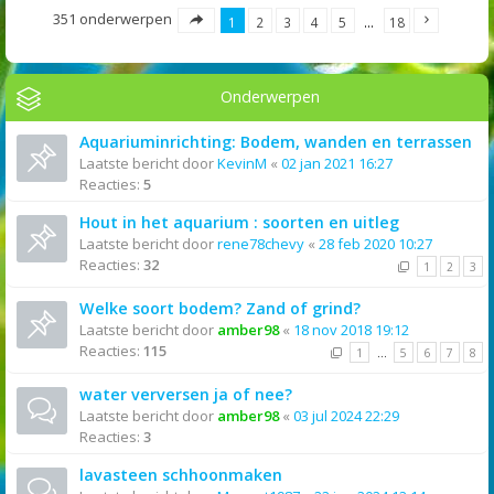
351 onderwerpen
1
2
3
4
5
…
18
Onderwerpen
Aquariuminrichting: Bodem, wanden en terrassen
Laatste bericht door
KevinM
«
02 jan 2021 16:27
Reacties:
5
Hout in het aquarium : soorten en uitleg
Laatste bericht door
rene78chevy
«
28 feb 2020 10:27
Reacties:
32
1
2
3
Welke soort bodem? Zand of grind?
Laatste bericht door
amber98
«
18 nov 2018 19:12
Reacties:
115
1
…
5
6
7
8
water verversen ja of nee?
Laatste bericht door
amber98
«
03 jul 2024 22:29
Reacties:
3
lavasteen schhoonmaken