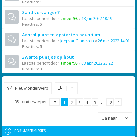
Reacties:
1
Zand vervangen?
Laatste bericht door
amber98
«
18 jun 2022 10:19
Reacties:
5
Aantal planten opstarten aquarium
Laatste bericht door
JoepvanGinneken
«
26 mei 2022 14:01
Reacties:
5
Zwarte puntjes op hout
Laatste bericht door
amber98
«
08 apr 2022 23:22
Reacties:
3
Nieuw onderwerp
351 onderwerpen
1
2
3
4
5
…
18
Ga naar
FORUMPERMISSIES