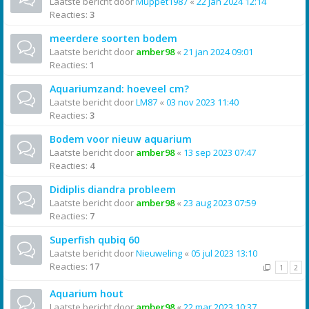
Laatste bericht door
Muppet1987
«
22 jan 2024 12:14
Reacties:
3
meerdere soorten bodem
Laatste bericht door
amber98
«
21 jan 2024 09:01
Reacties:
1
Aquariumzand: hoeveel cm?
Laatste bericht door
LM87
«
03 nov 2023 11:40
Reacties:
3
Bodem voor nieuw aquarium
Laatste bericht door
amber98
«
13 sep 2023 07:47
Reacties:
4
Didiplis diandra probleem
Laatste bericht door
amber98
«
23 aug 2023 07:59
Reacties:
7
Superfish qubiq 60
Laatste bericht door
Nieuweling
«
05 jul 2023 13:10
Reacties:
17
1
2
Aquarium hout
Laatste bericht door
amber98
«
22 mar 2023 10:37