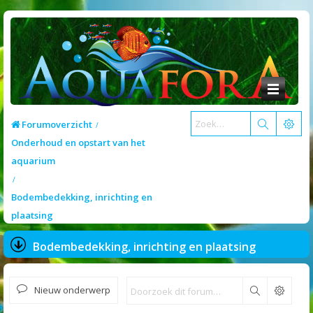
Forumoverzicht
Onderhoud en opstart van het
aquarium
Bodembedekking, inrichting en
plaatsing
Bodembedekking, inrichting en plaatsing
Nieuw onderwerp
Zoek