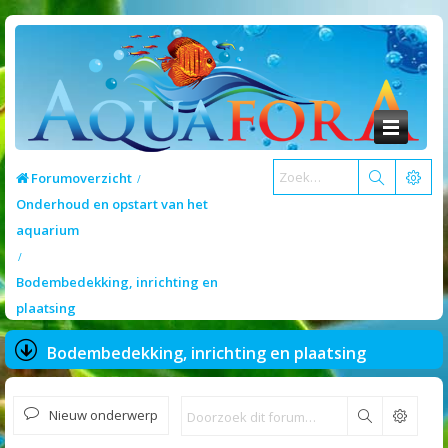
Forumoverzicht
Onderhoud en opstart van het
aquarium
Bodembedekking, inrichting en
plaatsing
Bodembedekking, inrichting en plaatsing
Nieuw onderwerp
Zoek