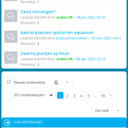
Reacties:
1
Zand vervangen?
Laatste bericht door
amber98
«
18 jun 2022 10:19
Reacties:
5
Aantal planten opstarten aquarium
Laatste bericht door
JoepvanGinneken
«
26 mei 2022 14:01
Reacties:
5
Zwarte puntjes op hout
Laatste bericht door
amber98
«
08 apr 2022 23:22
Reacties:
3
Nieuw onderwerp
351 onderwerpen
1
2
3
4
5
…
18
Ga naar
FORUMPERMISSIES