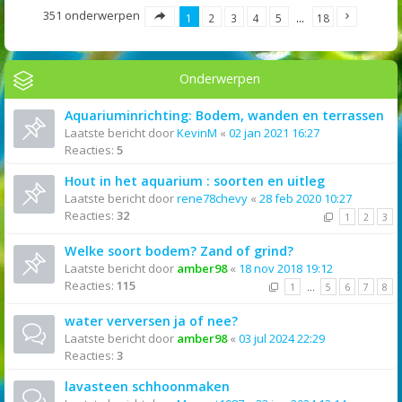
351 onderwerpen
1
2
3
4
5
…
18
Onderwerpen
Aquariuminrichting: Bodem, wanden en terrassen
Laatste bericht door
KevinM
«
02 jan 2021 16:27
Reacties:
5
Hout in het aquarium : soorten en uitleg
Laatste bericht door
rene78chevy
«
28 feb 2020 10:27
Reacties:
32
1
2
3
Welke soort bodem? Zand of grind?
Laatste bericht door
amber98
«
18 nov 2018 19:12
Reacties:
115
1
…
5
6
7
8
water verversen ja of nee?
Laatste bericht door
amber98
«
03 jul 2024 22:29
Reacties:
3
lavasteen schhoonmaken