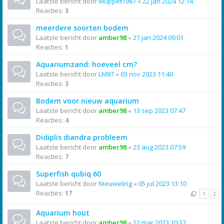
Laatste bericht door
Muppet1987
«
22 jan 2024 12:14
Reacties:
3
meerdere soorten bodem
Laatste bericht door
amber98
«
21 jan 2024 09:01
Reacties:
1
Aquariumzand: hoeveel cm?
Laatste bericht door
LM87
«
03 nov 2023 11:40
Reacties:
3
Bodem voor nieuw aquarium
Laatste bericht door
amber98
«
13 sep 2023 07:47
Reacties:
4
Didiplis diandra probleem
Laatste bericht door
amber98
«
23 aug 2023 07:59
Reacties:
7
Superfish qubiq 60
Laatste bericht door
Nieuweling
«
05 jul 2023 13:10
Reacties:
17
1
2
Aquarium hout
Laatste bericht door
amber98
«
22 mar 2023 10:37