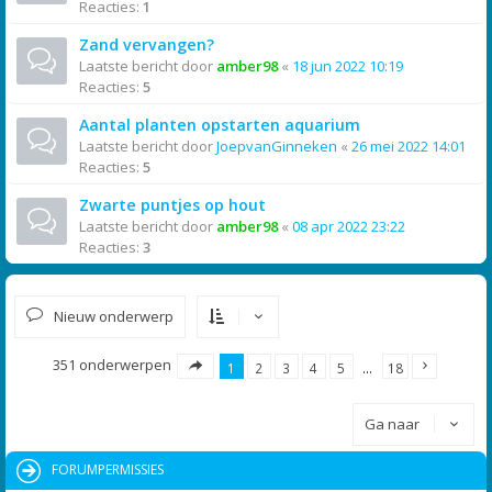
Reacties:
1
Zand vervangen?
Laatste bericht door
amber98
«
18 jun 2022 10:19
Reacties:
5
Aantal planten opstarten aquarium
Laatste bericht door
JoepvanGinneken
«
26 mei 2022 14:01
Reacties:
5
Zwarte puntjes op hout
Laatste bericht door
amber98
«
08 apr 2022 23:22
Reacties:
3
Nieuw onderwerp
351 onderwerpen
1
2
3
4
5
…
18
Ga naar
FORUMPERMISSIES