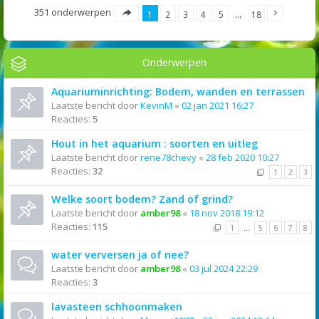
351 onderwerpen
1
2
3
4
5
…
18
Onderwerpen
Aquariuminrichting: Bodem, wanden en terrassen
Laatste bericht door
KevinM
«
02 jan 2021 16:27
Reacties:
5
Hout in het aquarium : soorten en uitleg
Laatste bericht door
rene78chevy
«
28 feb 2020 10:27
Reacties:
32
1
2
3
Welke soort bodem? Zand of grind?
Laatste bericht door
amber98
«
18 nov 2018 19:12
Reacties:
115
1
…
5
6
7
8
water verversen ja of nee?
Laatste bericht door
amber98
«
03 jul 2024 22:29
Reacties:
3
lavasteen schhoonmaken