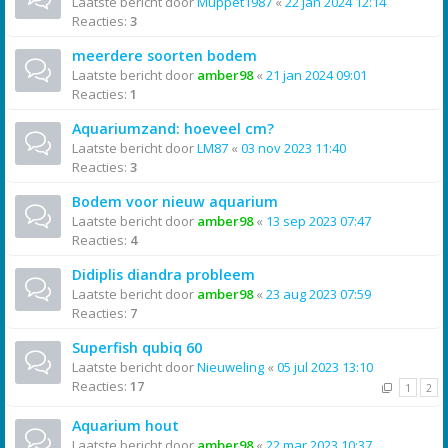
Laatste bericht door
Muppet1987
«
22 jan 2024 12:14
Reacties:
3
meerdere soorten bodem
Laatste bericht door
amber98
«
21 jan 2024 09:01
Reacties:
1
Aquariumzand: hoeveel cm?
Laatste bericht door
LM87
«
03 nov 2023 11:40
Reacties:
3
Bodem voor nieuw aquarium
Laatste bericht door
amber98
«
13 sep 2023 07:47
Reacties:
4
Didiplis diandra probleem
Laatste bericht door
amber98
«
23 aug 2023 07:59
Reacties:
7
Superfish qubiq 60
Laatste bericht door
Nieuweling
«
05 jul 2023 13:10
Reacties:
17
1
2
Aquarium hout
Laatste bericht door
amber98
«
22 mar 2023 10:37