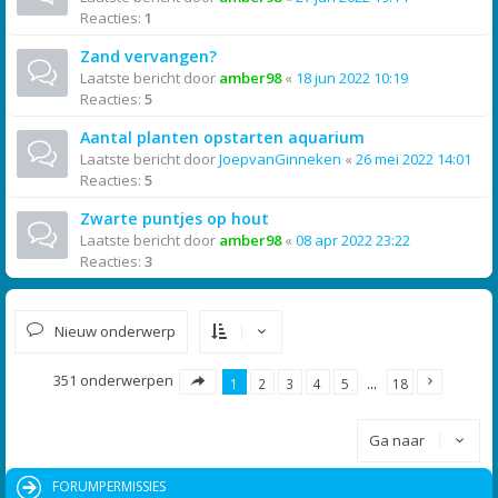
Reacties:
1
Zand vervangen?
Laatste bericht door
amber98
«
18 jun 2022 10:19
Reacties:
5
Aantal planten opstarten aquarium
Laatste bericht door
JoepvanGinneken
«
26 mei 2022 14:01
Reacties:
5
Zwarte puntjes op hout
Laatste bericht door
amber98
«
08 apr 2022 23:22
Reacties:
3
Nieuw onderwerp
351 onderwerpen
1
2
3
4
5
…
18
Ga naar
FORUMPERMISSIES