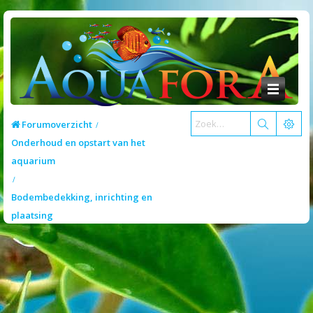
Forumoverzicht
Onderhoud en opstart van het
aquarium
Bodembedekking, inrichting en
plaatsing