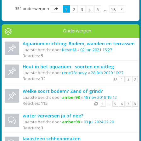
351 onderwerpen
1
2
3
4
5
…
18
Onderwerpen
Aquariuminrichting: Bodem, wanden en terrassen
Laatste bericht door
KevinM
«
02 jan 2021 16:27
Reacties:
5
Hout in het aquarium : soorten en uitleg
Laatste bericht door
rene78chevy
«
28 feb 2020 10:27
Reacties:
32
1
2
3
Welke soort bodem? Zand of grind?
Laatste bericht door
amber98
«
18 nov 2018 19:12
Reacties:
115
1
…
5
6
7
8
water verversen ja of nee?
Laatste bericht door
amber98
«
03 jul 2024 22:29
Reacties:
3
lavasteen schhoonmaken