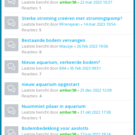
Laatste bericht door
amber98
«
22 mar 2023 10:37
Reacties:
1
Sterke stroming creëren met stromingspomp?
Laatste bericht door
RFrerejean
«
14 mar 2023 19:54
Reacties:
5
Bestaande bodem vervangen
Laatste bericht door
Mausje
«
26 feb 2023 19:06
Reacties:
6
Nieuw aquarium, verkeerde bodem?
Laatste bericht door
B94
«
05 feb 2023 09:51
Reacties:
7
nieuw aquarium opgestart
Laatste bericht door
amber98
«
25 dec 2022 12:09
Reacties:
4
Nuummiet pilaar in aquarium
Laatste bericht door
amber98
«
31 okt 2022 17:38
Reacties:
1
Bodembedekking voor axolotls
Laatste bericht door
amber98
«
27 jun 2022 19:14