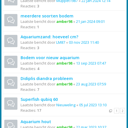
Laatste bericht door
Muppet1987
«
22 jan 2024 12:14
Reacties:
3
meerdere soorten bodem
Laatste bericht door
amber98
«
21 jan 2024 09:01
Reacties:
1
Aquariumzand: hoeveel cm?
Laatste bericht door
LM87
«
03 nov 2023 11:40
Reacties:
3
Bodem voor nieuw aquarium
Laatste bericht door
amber98
«
13 sep 2023 07:47
Reacties:
4
Didiplis diandra probleem
Laatste bericht door
amber98
«
23 aug 2023 07:59
Reacties:
7
Superfish qubiq 60
Laatste bericht door
Nieuweling
«
05 jul 2023 13:10
Reacties:
17
1
2
Aquarium hout
Laatste bericht door
amber98
«
22 mar 2023 10:37