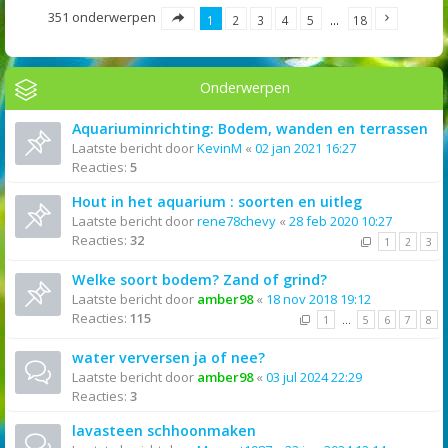
351 onderwerpen
1
2
3
4
5
…
18
Onderwerpen
Aquariuminrichting: Bodem, wanden en terrassen
Laatste bericht door
KevinM
«
02 jan 2021 16:27
Reacties:
5
Hout in het aquarium : soorten en uitleg
Laatste bericht door
rene78chevy
«
28 feb 2020 10:27
Reacties:
32
1
2
3
Welke soort bodem? Zand of grind?
Laatste bericht door
amber98
«
18 nov 2018 19:12
Reacties:
115
1
…
5
6
7
8
water verversen ja of nee?
Laatste bericht door
amber98
«
03 jul 2024 22:29
Reacties:
3
lavasteen schhoonmaken