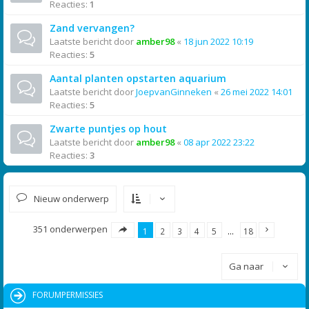
Reacties:
1
Zand vervangen?
Laatste bericht door
amber98
«
18 jun 2022 10:19
Reacties:
5
Aantal planten opstarten aquarium
Laatste bericht door
JoepvanGinneken
«
26 mei 2022 14:01
Reacties:
5
Zwarte puntjes op hout
Laatste bericht door
amber98
«
08 apr 2022 23:22
Reacties:
3
Nieuw onderwerp
351 onderwerpen
1
2
3
4
5
…
18
Ga naar
FORUMPERMISSIES