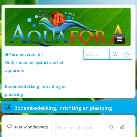
Forumoverzicht
Onderhoud en opstart van het
aquarium
Bodembedekking, inrichting en
plaatsing
Bodembedekking, inrichting en plaatsing
Nieuw onderwerp
Zoek