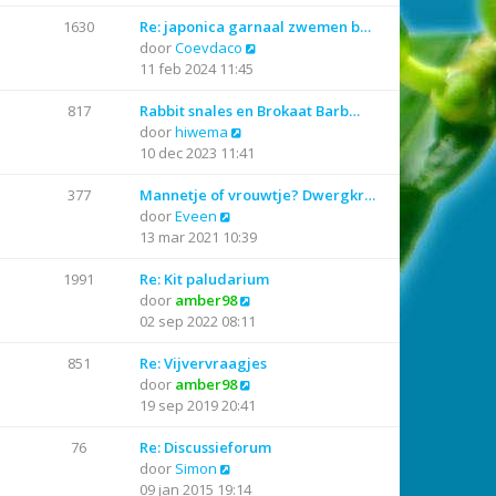
k
l
i
a
1630
Re: japonica garnaal zwemen b…
j
a
B
door
Coevdaco
k
t
e
11 feb 2024 11:45
l
s
k
a
t
i
817
Rabbit snales en Brokaat Barb…
a
B
e
j
door
hiwema
t
e
b
k
10 dec 2023 11:41
s
k
e
l
t
i
r
a
377
Mannetje of vrouwtje? Dwergkr…
e
B
j
i
a
door
Eveen
b
e
k
c
t
13 mar 2021 10:39
e
k
l
h
s
r
i
a
t
t
1991
Re: Kit paludarium
i
j
a
B
e
door
amber98
c
k
t
e
b
02 sep 2022 08:11
h
l
s
k
e
t
a
t
i
r
851
Re: Vijvervraagjes
a
e
j
B
i
door
amber98
t
b
k
e
c
19 sep 2019 20:41
s
e
l
k
h
t
r
a
i
t
76
Re: Discussieforum
e
B
i
a
j
door
Simon
b
e
c
t
k
09 jan 2015 19:14