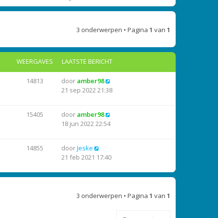
e
k
h
s
l
r
i
t
t
a
i
j
e
a
3 onderwerpen • Pagina
1
van
1
c
k
b
t
h
l
e
s
t
a
r
t
WEERGAVES
LAATSTE BERICHT
a
i
e
t
c
b
s
h
e
14813
door
amber98
t
t
r
21 sep 2022 21:38
e
i
b
c
15405
door
amber98
e
h
18 jun 2022 22:54
r
t
i
c
14855
door
Jeske
h
21 feb 2021 17:40
t
3 onderwerpen • Pagina
1
van
1