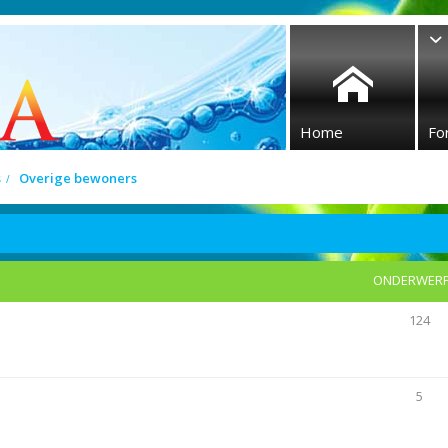
Home
Fo
s
Overige bewoners
ONDERWER
124
5