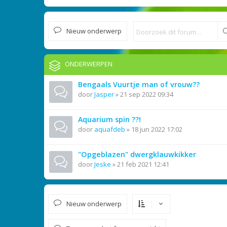
Nieuw onderwerp
ONDERWERPEN
Bengaals Vuurtje man of vrouw??
door
Jasper
»
21 sep 2022 09:34
Aquarium spin ??!
door
aquafdeb
»
18 jun 2022 17:02
"Opgeblazen" dwergklauwkikker
door
Jeske
»
21 feb 2021 12:41
Nieuw onderwerp