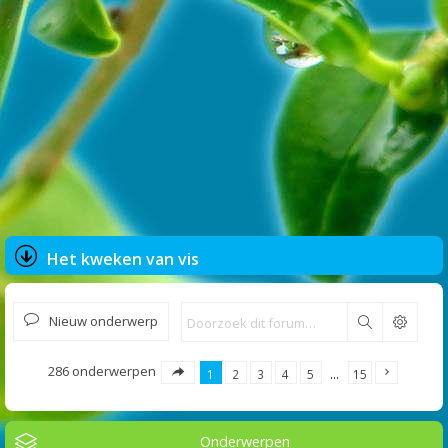
Het kweken van vis
Nieuw onderwerp
Zoek
286 onderwerpen
1
2
3
4
5
…
15
Onderwerpen