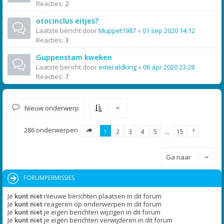
Reacties:
2
otocinclus eitjes?
Laatste bericht door
Muppet1987
«
01 sep 2020 14:12
Reacties:
3
Guppenstam kweken
Laatste bericht door
emeraldking
«
06 apr 2020 23:28
Reacties:
7
Nieuw onderwerp
286 onderwerpen
1
2
3
4
5
…
15
Ga naar
FORUMPERMISSIES
Je
kunt niet
nieuwe berichten plaatsen in dit forum
Je
kunt niet
reageren op onderwerpen in dit forum
Je
kunt niet
je eigen berichten wijzigen in dit forum
Je
kunt niet
je eigen berichten verwijderen in dit forum