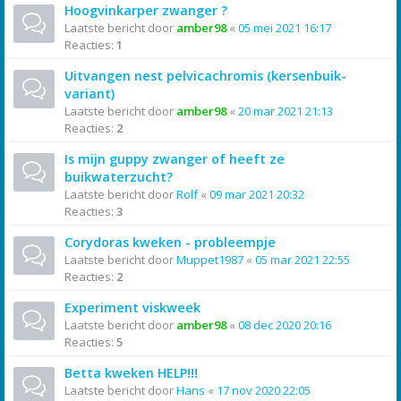
Hoogvinkarper zwanger ?
Laatste bericht door
amber98
«
05 mei 2021 16:17
Reacties:
1
Uitvangen nest pelvicachromis (kersenbuik-
variant)
Laatste bericht door
amber98
«
20 mar 2021 21:13
Reacties:
2
Is mijn guppy zwanger of heeft ze
buikwaterzucht?
Laatste bericht door
Rolf
«
09 mar 2021 20:32
Reacties:
3
Corydoras kweken - probleempje
Laatste bericht door
Muppet1987
«
05 mar 2021 22:55
Reacties:
2
Experiment viskweek
Laatste bericht door
amber98
«
08 dec 2020 20:16
Reacties:
5
Betta kweken HELP!!!
Laatste bericht door
Hans
«
17 nov 2020 22:05