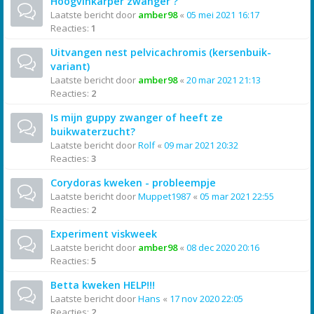
Hoogvinkarper zwanger ?
Laatste bericht door
amber98
«
05 mei 2021 16:17
Reacties:
1
Uitvangen nest pelvicachromis (kersenbuik-
variant)
Laatste bericht door
amber98
«
20 mar 2021 21:13
Reacties:
2
Is mijn guppy zwanger of heeft ze
buikwaterzucht?
Laatste bericht door
Rolf
«
09 mar 2021 20:32
Reacties:
3
Corydoras kweken - probleempje
Laatste bericht door
Muppet1987
«
05 mar 2021 22:55
Reacties:
2
Experiment viskweek
Laatste bericht door
amber98
«
08 dec 2020 20:16
Reacties:
5
Betta kweken HELP!!!
Laatste bericht door
Hans
«
17 nov 2020 22:05
Reacties:
2