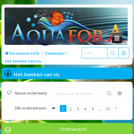
Forumoverzicht
Zoetwater
Het kweken van vis
Het kweken van vis
Nieuw onderwerp
Zoek
286 onderwerpen
1
2
3
4
5
…
15
Onderwerpen