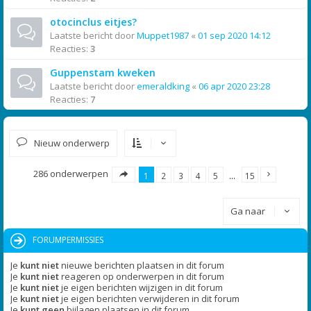
otocinclus eitjes?
Laatste bericht door
Muppet1987
«
01 sep 2020 14:12
Reacties:
3
Guppenstam kweken
Laatste bericht door
emeraldking
«
06 apr 2020 23:28
Reacties:
7
Nieuw onderwerp
286 onderwerpen
1
2
3
4
5
…
15
Ga naar
FORUMPERMISSIES
Je
kunt niet
nieuwe berichten plaatsen in dit forum
Je
kunt niet
reageren op onderwerpen in dit forum
Je
kunt niet
je eigen berichten wijzigen in dit forum
Je
kunt niet
je eigen berichten verwijderen in dit forum
Je
kunt geen
bijlagen plaatsen in dit forum