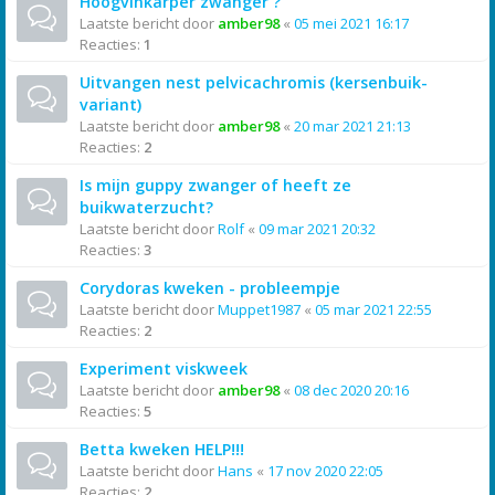
Hoogvinkarper zwanger ?
Laatste bericht door
amber98
«
05 mei 2021 16:17
Reacties:
1
Uitvangen nest pelvicachromis (kersenbuik-
variant)
Laatste bericht door
amber98
«
20 mar 2021 21:13
Reacties:
2
Is mijn guppy zwanger of heeft ze
buikwaterzucht?
Laatste bericht door
Rolf
«
09 mar 2021 20:32
Reacties:
3
Corydoras kweken - probleempje
Laatste bericht door
Muppet1987
«
05 mar 2021 22:55
Reacties:
2
Experiment viskweek
Laatste bericht door
amber98
«
08 dec 2020 20:16
Reacties:
5
Betta kweken HELP!!!
Laatste bericht door
Hans
«
17 nov 2020 22:05
Reacties:
2