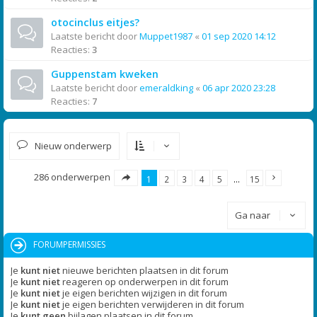
otocinclus eitjes?
Laatste bericht door
Muppet1987
«
01 sep 2020 14:12
Reacties:
3
Guppenstam kweken
Laatste bericht door
emeraldking
«
06 apr 2020 23:28
Reacties:
7
Nieuw onderwerp
286 onderwerpen
1
2
3
4
5
…
15
Ga naar
FORUMPERMISSIES
Je
kunt niet
nieuwe berichten plaatsen in dit forum
Je
kunt niet
reageren op onderwerpen in dit forum
Je
kunt niet
je eigen berichten wijzigen in dit forum
Je
kunt niet
je eigen berichten verwijderen in dit forum
Je
kunt geen
bijlagen plaatsen in dit forum