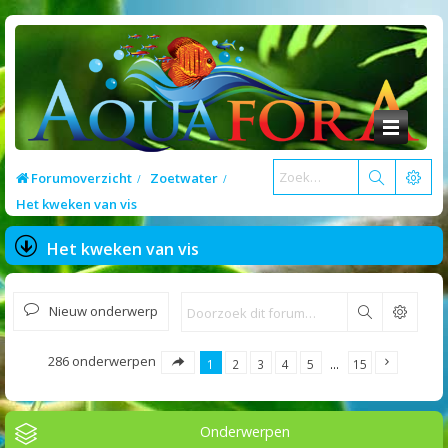
Forumoverzicht
Zoetwater
Het kweken van vis
Het kweken van vis
Nieuw onderwerp
Zoek
286 onderwerpen
1
2
3
4
5
…
15
Onderwerpen