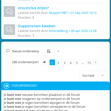
otocinclus eitjes?
Laatste bericht door
Muppet1987
«
01 sep 2020 14:12
Reacties:
3
Guppenstam kweken
Laatste bericht door
emeraldking
«
06 apr 2020 23:28
Reacties:
7
Nieuw onderwerp
286 onderwerpen
1
2
3
4
5
…
15
Ga naar
FORUMPERMISSIES
Je
kunt niet
nieuwe berichten plaatsen in dit forum
Je
kunt niet
reageren op onderwerpen in dit forum
Je
kunt niet
je eigen berichten wijzigen in dit forum
Je
kunt niet
je eigen berichten verwijderen in dit forum
Je
kunt geen
bijlagen plaatsen in dit forum