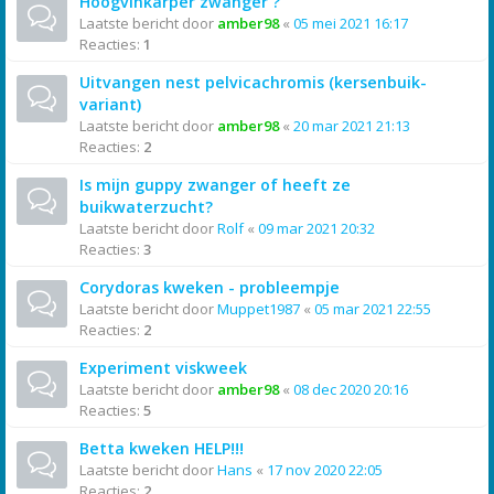
Hoogvinkarper zwanger ?
Laatste bericht door
amber98
«
05 mei 2021 16:17
Reacties:
1
Uitvangen nest pelvicachromis (kersenbuik-
variant)
Laatste bericht door
amber98
«
20 mar 2021 21:13
Reacties:
2
Is mijn guppy zwanger of heeft ze
buikwaterzucht?
Laatste bericht door
Rolf
«
09 mar 2021 20:32
Reacties:
3
Corydoras kweken - probleempje
Laatste bericht door
Muppet1987
«
05 mar 2021 22:55
Reacties:
2
Experiment viskweek
Laatste bericht door
amber98
«
08 dec 2020 20:16
Reacties:
5
Betta kweken HELP!!!
Laatste bericht door
Hans
«
17 nov 2020 22:05
Reacties:
2