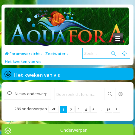
Forumoverzicht
Zoetwater
Het kweken van vis
Het kweken van vis
Nieuw onderwerp
Zoek
286 onderwerpen
1
2
3
4
5
…
15
Onderwerpen