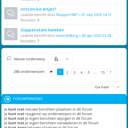
otocinclus eitjes?
Laatste bericht door
Muppet1987
«
01 sep 2020 14:12
Reacties:
3
Guppenstam kweken
Laatste bericht door
emeraldking
«
06 apr 2020 23:28
Reacties:
7
Nieuw onderwerp
286 onderwerpen
1
2
3
4
5
…
15
Ga naar
FORUMPERMISSIES
Je
kunt niet
nieuwe berichten plaatsen in dit forum
Je
kunt niet
reageren op onderwerpen in dit forum
Je
kunt niet
je eigen berichten wijzigen in dit forum
Je
kunt niet
je eigen berichten verwijderen in dit forum
Je
kunt geen
bijlagen plaatsen in dit forum