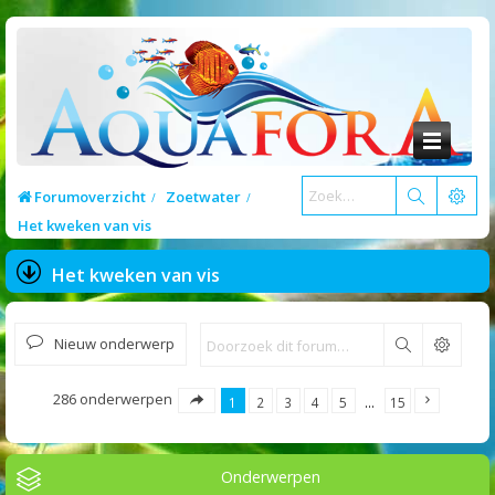
Forumoverzicht
Zoetwater
Het kweken van vis
Het kweken van vis
Nieuw onderwerp
Zoek
286 onderwerpen
1
2
3
4
5
…
15
Onderwerpen