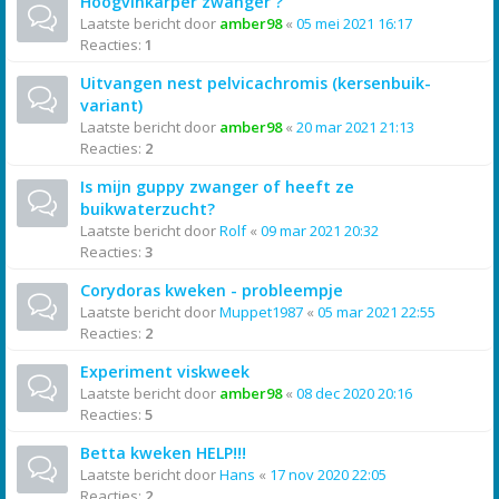
Hoogvinkarper zwanger ?
Laatste bericht door
amber98
«
05 mei 2021 16:17
Reacties:
1
Uitvangen nest pelvicachromis (kersenbuik-
variant)
Laatste bericht door
amber98
«
20 mar 2021 21:13
Reacties:
2
Is mijn guppy zwanger of heeft ze
buikwaterzucht?
Laatste bericht door
Rolf
«
09 mar 2021 20:32
Reacties:
3
Corydoras kweken - probleempje
Laatste bericht door
Muppet1987
«
05 mar 2021 22:55
Reacties:
2
Experiment viskweek
Laatste bericht door
amber98
«
08 dec 2020 20:16
Reacties:
5
Betta kweken HELP!!!
Laatste bericht door
Hans
«
17 nov 2020 22:05
Reacties:
2